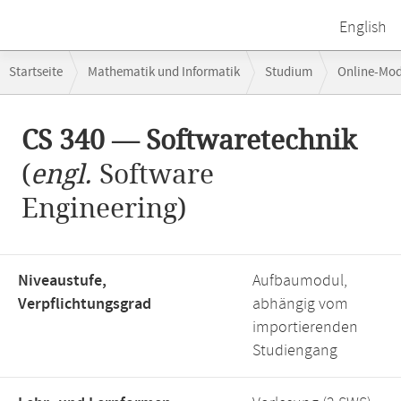
English
Breadcrumb-
Startseite
Mathematik und Informatik
Studium
Online-Mo
Navigation
Hauptinhalt
CS 340 — Softwaretechnik
(
engl.
Software
Engineering)
Niveaustufe,
Aufbaumodul,
Verpflichtungsgrad
abhängig vom
importierenden
Studiengang