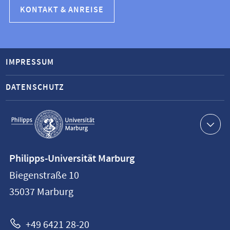
KONTAKT & ANREISE
IMPRESSUM
DATENSCHUTZ
Service-
Navigation
Kontaktinformationen
Philipps-Universität Marburg
Philipps-
Biegenstraße 10
Universität
35037
Marburg
Marburg
+49 6421 28-20