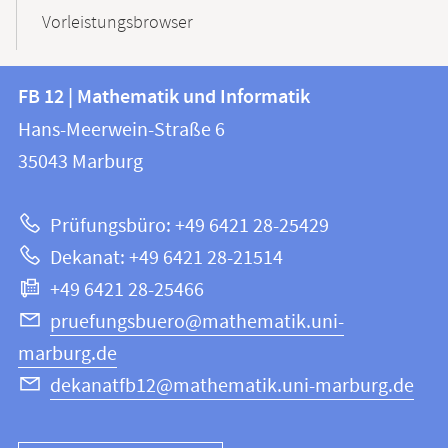
Vorleistungsbrowser
Kontakt
Kontaktinformationen
FB 12 | Mathematik und Informatik
FB
und
Hans-Meerwein-Straße 6
12
Informationen
35043
Marburg
|
zur
Mathematik
Prüfungsbüro: +49 6421 28-25429
und
Website
Dekanat: +49 6421 28-21514
Informatik
+49 6421 28-25466
pruefungsbuero@mathematik.uni-
marburg.de
dekanatfb12@mathematik.uni-marburg.de