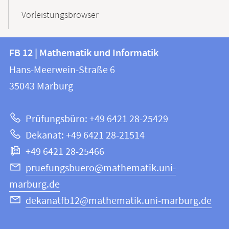
Vorleistungsbrowser
Kontakt
Kontaktinformationen
FB 12 | Mathematik und Informatik
FB
und
Hans-Meerwein-Straße 6
12
Informationen
35043
Marburg
|
zur
Mathematik
Prüfungsbüro: +49 6421 28-25429
und
Website
Dekanat: +49 6421 28-21514
Informatik
+49 6421 28-25466
pruefungsbuero@mathematik.uni-
marburg.de
dekanatfb12@mathematik.uni-marburg.de