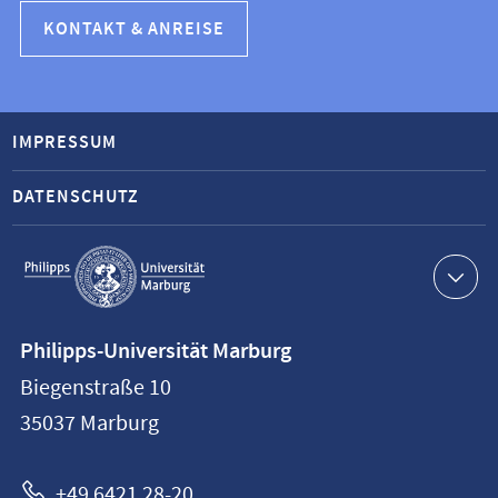
KONTAKT & ANREISE
IMPRESSUM
DATENSCHUTZ
Service-
Navigation
Kontaktinformationen
Philipps-Universität Marburg
Philipps-
Biegenstraße 10
Universität
35037
Marburg
Marburg
+49 6421 28-20