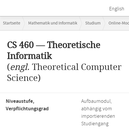
English
Breadcrumb-
Startseite
Mathematik und Informatik
Studium
Online-Mo
Navigation
Hauptinhalt
CS 460 — Theoretische
Informatik
(
engl.
Theoretical Computer
Science)
Niveaustufe,
Aufbaumodul,
Verpflichtungsgrad
abhängig vom
importierenden
Studiengang