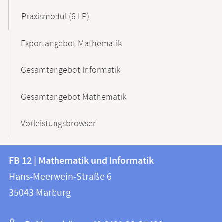
Praxismodul (6 LP)
Exportangebot Mathematik
Gesamtangebot Informatik
Gesamtangebot Mathematik
Vorleistungsbrowser
Kontakt
Kontaktinformationen
FB 12 | Mathematik und Informatik
FB
und
Hans-Meerwein-Straße 6
12
Informationen
35043
Marburg
|
zur
Mathematik