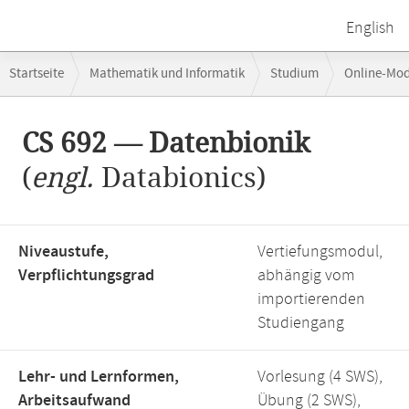
English
Breadcrumb-
Startseite
Mathematik und Informatik
Studium
Online-Mo
Navigation
Hauptinhalt
CS 692 — Datenbionik
(
engl.
Databionics)
Niveaustufe,
Vertiefungsmodul,
Verpflichtungsgrad
abhängig vom
importierenden
Studiengang
Lehr- und Lernformen,
Vorlesung (4 SWS),
Arbeitsaufwand
Übung (2 SWS),