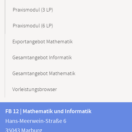
Praxismodul (3 LP)
Praxismodul (6 LP)
Exportangebot Mathematik
Gesamtangebot Informatik
Gesamtangebot Mathematik
Vorleistungsbrowser
Kontakt
Kontaktinformationen
FB 12 | Mathematik und Informatik
FB
und
Hans-Meerwein-Straße 6
12
Informationen
35043
Marburg