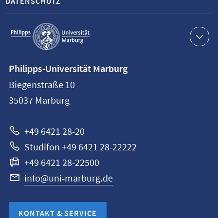
DATENSCHUTZ
Service-
Navigation
Kontaktinformationen
Philipps-Universität Marburg
Philipps-
Biegenstraße 10
Universität
35037
Marburg
Marburg
+49 6421 28-20
Studifon +49 6421 28-22222
+49 6421 28-22500
info@uni-marburg.de
KONTAKT & SERVICE