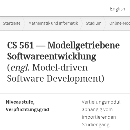
English
Breadcrumb-
Startseite
Mathematik und Informatik
Studium
Online-Mo
Navigation
CS 561 — Modellgetriebene Softwareentwicklung
Hauptinhalt
CS 561 — Modellgetriebene
Softwareentwicklung
(
engl.
Model-driven
Software Development)
Niveaustufe,
Vertiefungsmodul,
Verpflichtungsgrad
abhängig vom
importierenden
Studiengang