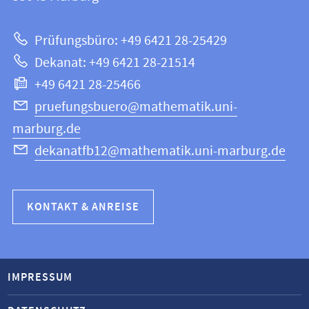
|
zur
Mathematik
Prüfungsbüro: +49 6421 28-25429
und
Website
Dekanat: +49 6421 28-21514
Informatik
+49 6421 28-25466
pruefungsbuero@mathematik.uni-
marburg.de
dekanatfb12@mathematik.uni-marburg.de
KONTAKT & ANREISE
IMPRESSUM