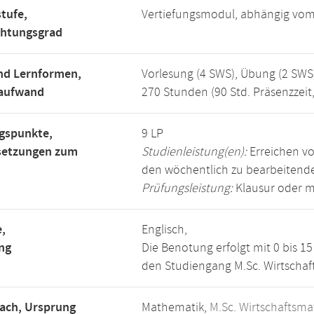
tufe,
Vertiefungsmodul, abhängig vo
chtungsgrad
nd Lernformen,
Vorlesung (4 SWS), Übung (2 SWS
saufwand
270 Stunden (90 Std. Präsenzzeit
gspunkte,
9 LP
setzungen zum
Studienleistung(en):
Erreichen vo
den wöchentlich zu bearbeiten
Prüfungsleistung:
Klausur oder m
,
Englisch,
ng
Die Benotung erfolgt mit 0 bis 
den Studiengang M.Sc. Wirtscha
ach, Ursprung
Mathematik,
M.Sc. Wirtschaftsm