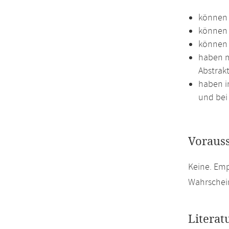
können 
können 
können 
haben m
Abstrakt
haben i
und bei 
Voraus
Keine. Em
Wahrschein
Literat