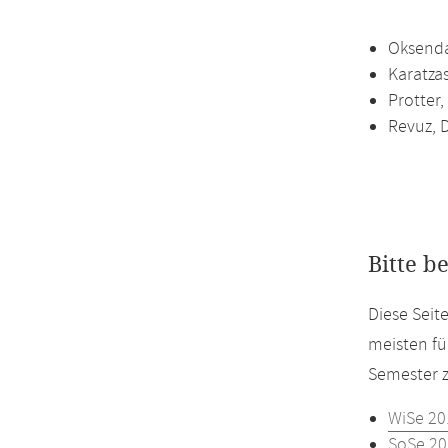
Oksendal
Karatzas
Protter,
Revuz, 
Bitte b
Diese Seit
meisten fü
Semester z
WiSe 20
SoSe 20