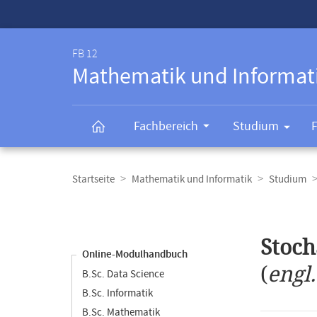
Service-
Navigation
FB 12
Mathematik und Informat
Fachbereich
Studium
Breadcrumb-
Navigation
Startseite
Mathematik und Informatik
Studium
Content-
Navigation
Hauptinhal
Stoch
Online-Modulhandbuch
(
engl
B.Sc. Data Science
B.Sc. Informatik
B.Sc. Mathematik