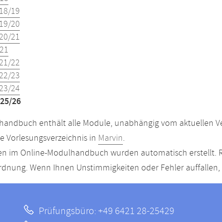
18/19
19/20
20/21
21
21/22
22/23
23/24
25/26
andbuch enthält alle Module, unabhängig vom aktuellen Ver
le Vorlesungsverzeichnis in
Marvin
.
n im Online-Modulhandbuch wurden automatisch erstellt. R
dnung. Wenn Ihnen Unstimmigkeiten oder Fehler auffallen, s
Prüfungsbüro: +49 6421 28-25429