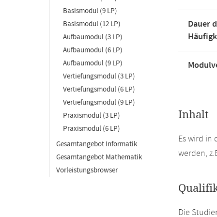
Basismodul (9 LP)
Dauer d
Basismodul (12 LP)
Häufigk
Aufbaumodul (3 LP)
Aufbaumodul (6 LP)
Aufbaumodul (9 LP)
Modulve
Vertiefungsmodul (3 LP)
Vertiefungsmodul (6 LP)
Vertiefungsmodul (9 LP)
Inhalt
Praxismodul (3 LP)
Praxismodul (6 LP)
Es wird in
Gesamtangebot Informatik
werden, z.
Gesamtangebot Mathematik
Vorleistungsbrowser
Qualifi
Die Studi