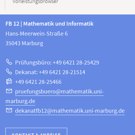
Vorleistungsbrowser
Kontakt
Kontaktinformationen
FB 12 | Mathematik und Informatik
FB
und
Hans-Meerwein-Straße 6
12
Informationen
35043
Marburg
|
zur
Mathematik
Prüfungsbüro: +49 6421 28-25429
und
Website
Dekanat: +49 6421 28-21514
Informatik
+49 6421 28-25466
pruefungsbuero@mathematik.uni-
marburg.de
dekanatfb12@mathematik.uni-marburg.de