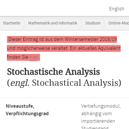
English
Breadcrumb-
Startseite
Mathematik und Informatik
Studium
Online-Mo
Navigation
Hauptinhalt
Dieser Eintrag ist aus dem Wintersemester 2018/19
und möglicherweise veraltet. Ein aktuelles Äquivalent
finden Sie
hier
.
Stochastische Analysis
(
engl.
Stochastical Analysis)
Niveaustufe,
Vertiefungsmodul,
Verpflichtungsgrad
abhängig vom
importierenden
Studiengang