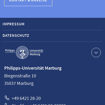
KONTAKT & ANREISE
IMPRESSUM
DATENSCHUTZ
Service-
Navigation
Kontaktinformationen
Philipps-Universität Marburg
Philipps-
Biegenstraße 10
Universität
35037
Marburg
Marburg
+49 6421 28-20