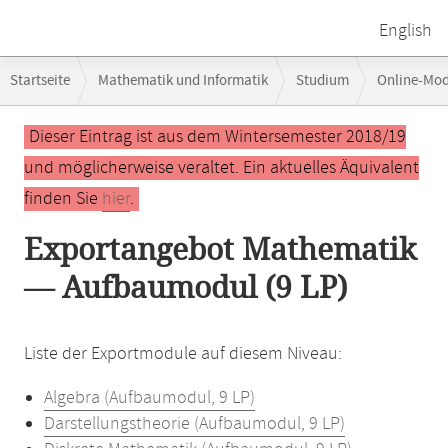
English
Breadcrumb-
Startseite
Mathematik und Informatik
Studium
Online-Mo
Navigation
Hauptinhalt
Dieser Eintrag ist aus dem Wintersemester 2018/19
und möglicherweise veraltet. Ein aktuelles Äquivalent
finden Sie
hier
.
Exportangebot Mathematik
— Aufbaumodul (9 LP)
Liste der Exportmodule auf diesem Niveau:
Algebra (Aufbaumodul, 9 LP)
Darstellungstheorie (Aufbaumodul, 9 LP)