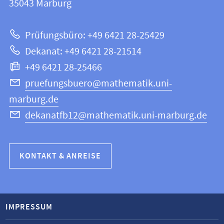
Informationen
35043
Marburg
|
zur
Mathematik
Prüfungsbüro: +49 6421 28-25429
und
Website
Dekanat: +49 6421 28-21514
Informatik
+49 6421 28-25466
pruefungsbuero@mathematik.uni-
marburg.de
dekanatfb12@mathematik.uni-marburg.de
KONTAKT & ANREISE
IMPRESSUM