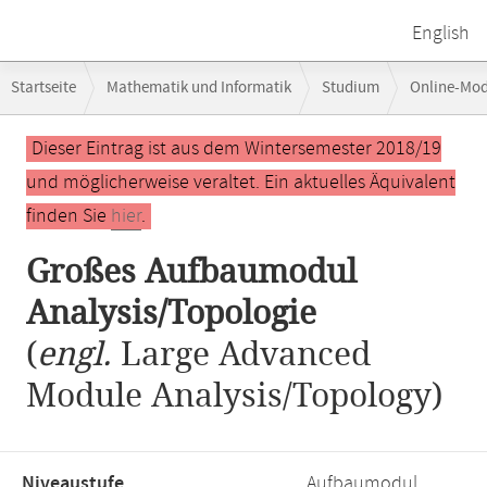
English
Breadcrumb-
Startseite
Mathematik und Informatik
Studium
Online-Mo
Navigation
Hauptinhalt
Dieser Eintrag ist aus dem Wintersemester 2018/19
und möglicherweise veraltet. Ein aktuelles Äquivalent
finden Sie
hier
.
Großes Aufbaumodul
Analysis/Topologie
(
engl.
Large Advanced
Module Analysis/Topology)
Niveaustufe,
Aufbaumodul,