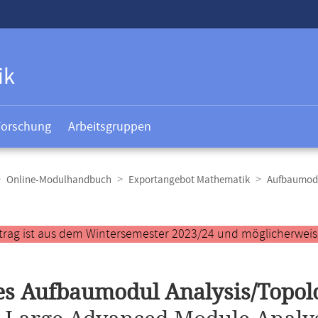
ik
Forschung
Arbeitsgruppen
Online-Modulhandbuch
Exportangebot Mathematik
Aufbaumodu
t
trag ist aus dem Wintersemester 2023/24 und möglicherweise 
s Aufbaumodul Analysis/Topol