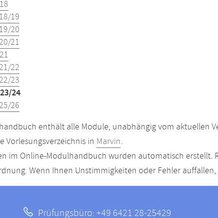
18
18/19
19/20
20/21
21
21/22
22/23
23/24
25/26
andbuch enthält alle Module, unabhängig vom aktuellen Ver
le Vorlesungsverzeichnis in
Marvin
.
n im Online-Modulhandbuch wurden automatisch erstellt. R
dnung. Wenn Ihnen Unstimmigkeiten oder Fehler auffallen, s
Prüfungsbüro: +49 6421 28-25429