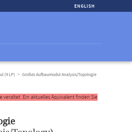
ENGLISH
l (9 LP)
Großes Aufbaumodul Analysis/Topologie
veraltet. Ein aktuelles Äquivalent finden Sie
ogie