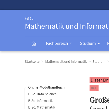
Service-
Navigation
FB 12
Mathematik und Informat
Fachbereich
Studium
Breadcrumb-
Navigation
Startseite
Mathematik und Informatik
Studium
Content-
Navigation
Hauptinhal
Dieser Ein
hier
.
Online-Modulhandbuch
B.Sc. Data Science
Große
B.Sc. Informatik
B.Sc. Mathematik