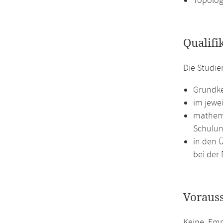
Topolog
Qualifi
Die Studi
Grundke
im jewe
mathema
Schulun
in den 
bei der 
Voraus
Keine. Emp