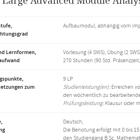
.
Large Advanced Module Analys
tufe,
Aufbaumodul, abhängig vom imp
chtungsgrad
nd Lernformen,
Vorlesung (4 SWS), Übung (2 SWS
saufwand
270 Stunden (90 Std. Präsenzzeit
gspunkte,
9 LP
setzungen zum
Studienleistung(en):
Erreichen vo
den wöchentlich zu bearbeiten
Prüfungsleistung:
Klausur oder m
,
Deutsch,
ng
Die Benotung erfolgt mit 0 bis 
den Studiengang B.Sc. Mathemat