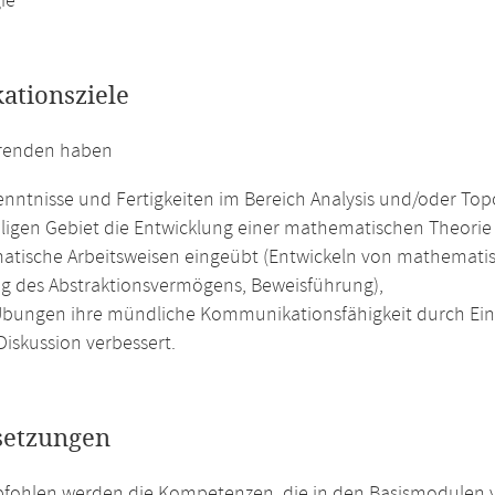
ie
kationsziele
erenden haben
nntnisse und Fertigkeiten im Bereich Analysis und/oder Top
iligen Gebiet die Entwicklung einer mathematischen Theorie
tische Arbeitsweisen eingeübt (Entwickeln von mathematis
g des Abstraktionsvermögens, Beweisführung),
Übungen ihre mündliche Kommunikationsfähigkeit durch Ein
Diskussion verbessert.
setzungen
fohlen werden die Kompetenzen, die in den Basismodulen v