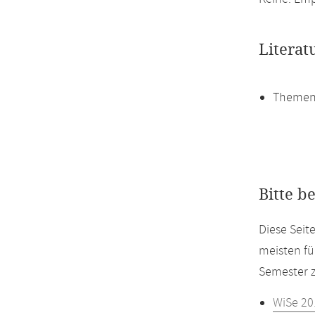
Literat
Themen
Bitte b
Diese Seit
meisten fü
Semester z
WiSe 20