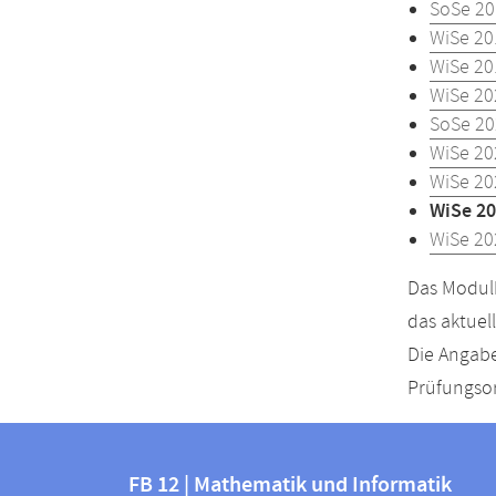
SoSe 20
WiSe 20
WiSe 20
WiSe 20
SoSe 20
WiSe 20
WiSe 20
WiSe 20
WiSe 20
Das Modulh
das aktuel
Die Angabe
Prüfungsor
Kontakt
Kontaktinformationen
und
FB 12 | Mathematik und Informatik