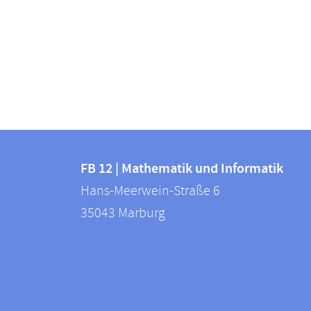
Kontakt
Kontaktinformationen
und
FB 12 | Mathematik und Informatik
FB
Hans-Meerwein-Straße 6
Informationen
12
35043
Marburg
zur
|
Mathematik
Website
und
Informatik