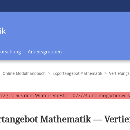
ik
Forschung
Arbeitsgruppen
Online-Modulhandbuch
Exportangebot Mathematik
Vertiefungs
t
trag ist aus dem Wintersemester 2023/24 und möglicherweise 
tangebot Mathematik — Vertie