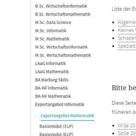
B.Sc. Wirtschaftsinformatik
Liste der 
B.Sc. Wirtschaftsmathematik
Allgemei
M.Sc. Data Science
Kleines
M.Sc. Informatik
Schaden
M.Sc. Mathematik
Spezial
M.Sc. Wirtschaftsinformatik
M.Sc. Wirtschaftsmathematik
LAaG Informatik
LAaG Mathematik
BA Marburg Skills
Bitte b
BA-NF Informatik
BA-NF Mathematik
Diese Seit
Exportangebot Informatik
früheren o
Exportangebot Mathematik
WiSe 20
Basismodul (3 LP)
SoSe 20
Basismodul (6 LP)