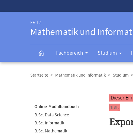
Service-
Navigation
FB 12
Mathematik und Informat
Fachbereich
Studium
Breadcrumb-
Navigation
Startseite
Mathematik und Informatik
Studium
Content-
Navigation
Hauptinhal
Dieser Ein
hier
.
Online-Modulhandbuch
B.Sc. Data Science
Expor
B.Sc. Informatik
B.Sc. Mathematik