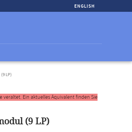
ENGLISH
 (9 LP)
veraltet. Ein aktuelles Äquivalent finden Sie
odul (9 LP)