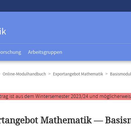
ik
Forschung
Arbeitsgruppen
Online-Modulhandbuch
Exportangebot Mathematik
Basismodul
t
trag ist aus dem Wintersemester 2023/24 und möglicherweise 
tangebot Mathematik — Basism