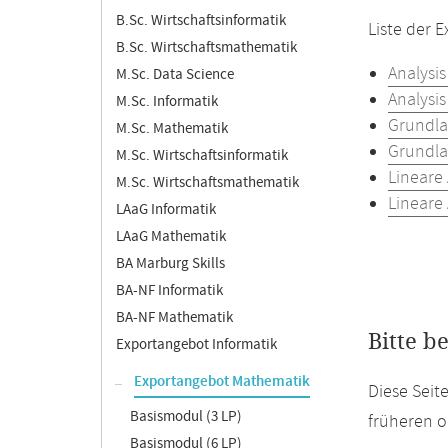
B.Sc. Wirtschaftsinformatik
Liste der 
B.Sc. Wirtschaftsmathematik
Analysis
M.Sc. Data Science
Analysis
M.Sc. Informatik
Grundla
M.Sc. Mathematik
Grundla
M.Sc. Wirtschaftsinformatik
Lineare 
M.Sc. Wirtschaftsmathematik
Lineare 
LAaG Informatik
LAaG Mathematik
BA Marburg Skills
BA-NF Informatik
BA-NF Mathematik
Bitte b
Exportangebot Informatik
Exportangebot Mathematik
Diese Seit
Basismodul (3 LP)
früheren o
Basismodul (6 LP)