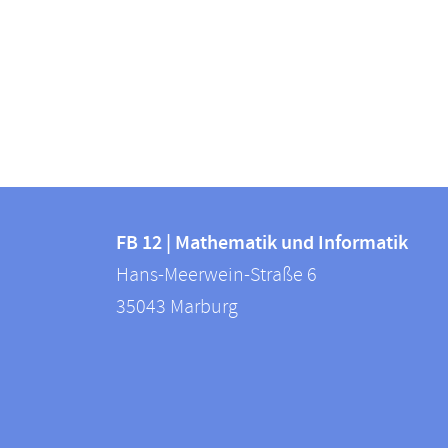
Kontakt
Kontaktinformationen
und
FB 12 | Mathematik und Informatik
FB
Hans-Meerwein-Straße 6
Informationen
12
35043
Marburg
zur
|
Mathematik
Website
und
Informatik