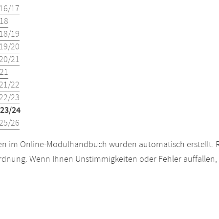
16/17
18
18/19
19/20
20/21
21
21/22
22/23
23/24
25/26
n im Online-Modulhandbuch wurden automatisch erstellt. R
dnung. Wenn Ihnen Unstimmigkeiten oder Fehler auffallen, s