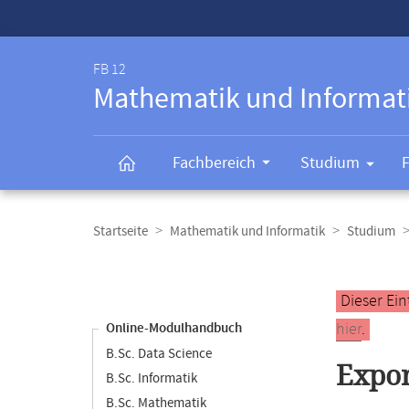
Service-
Navigation
FB 12
Mathematik und Informat
Fachbereich
Studium
Breadcrumb-
Navigation
Startseite
Mathematik und Informatik
Studium
Content-
Navigation
Hauptinhal
Dieser Ein
hier
.
Online-Modulhandbuch
B.Sc. Data Science
Expor
B.Sc. Informatik
B.Sc. Mathematik