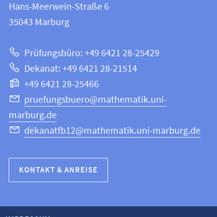
und
Hans-Meerwein-Straße 6
12
Informationen
35043
Marburg
|
zur
Mathematik
Prüfungsbüro: +49 6421 28-25429
und
Website
Dekanat: +49 6421 28-21514
Informatik
+49 6421 28-25466
pruefungsbuero@mathematik.uni-
marburg.de
dekanatfb12@mathematik.uni-marburg.de
KONTAKT & ANREISE