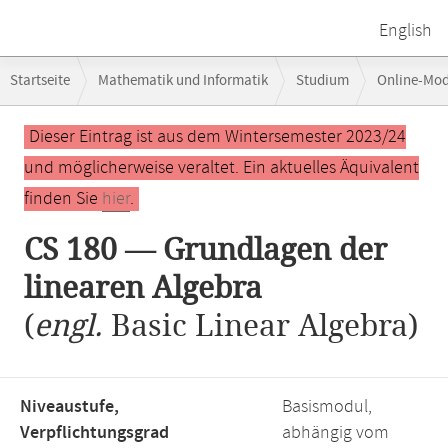
English
Breadcrumb-
Startseite
Mathematik und Informatik
Studium
Online-Mo
Navigation
Hauptinhalt
Dieser Eintrag ist aus dem Wintersemester 2023/24
und möglicherweise veraltet. Ein aktuelles Äquivalent
finden Sie
hier
.
CS 180 — Grundlagen der
linearen Algebra
(
engl.
Basic Linear Algebra)
Niveaustufe,
Basismodul,
Verpflichtungsgrad
abhängig vom