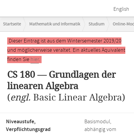
English
Breadcrumb-
Startseite
Mathematik und Informatik
Studium
Online-Mo
Navigation
Hauptinhalt
Dieser Eintrag ist aus dem Wintersemester 2019/20
und möglicherweise veraltet. Ein aktuelles Äquivalent
finden Sie
hier
.
CS 180 — Grundlagen der
linearen Algebra
(
engl.
Basic Linear Algebra)
Niveaustufe,
Basismodul,
Verpflichtungsgrad
abhängig vom