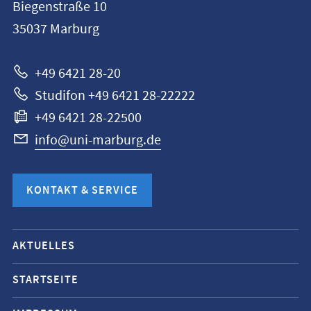
Biegenstraße 10
Universität
35037
Marburg
Marburg
+49 6421 28-20
Studifon +49 6421 28-22222
+49 6421 28-22500
info@uni-marburg.de
KONTAKT & SERVICE
Mobile-
AKTUELLES
Service-
Navigation
STARTSEITE
und