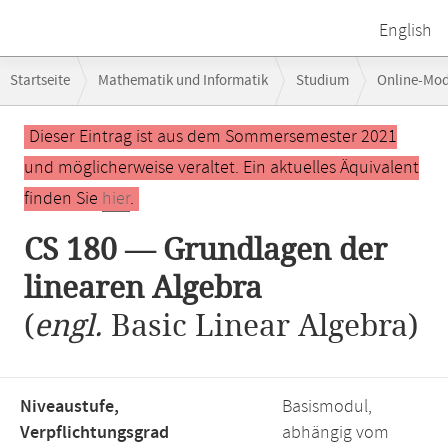
English
Breadcrumb-
Startseite
Mathematik und Informatik
Studium
Online-Mo
Navigation
Hauptinhalt
Dieser Eintrag ist aus dem Sommersemester 2021
und möglicherweise veraltet. Ein aktuelles Äquivalent
finden Sie
hier
.
CS 180 — Grundlagen der
linearen Algebra
(
engl.
Basic Linear Algebra)
Niveaustufe,
Basismodul,
Verpflichtungsgrad
abhängig vom