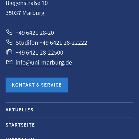
Biegenstraße 10
Universität
35037
Marburg
Marburg
+49 6421 28-20
Studifon +49 6421 28-22222
+49 6421 28-22500
info@uni-marburg.de
KONTAKT & SERVICE
Mobile-
AKTUELLES
Service-
Navigation
STARTSEITE
und