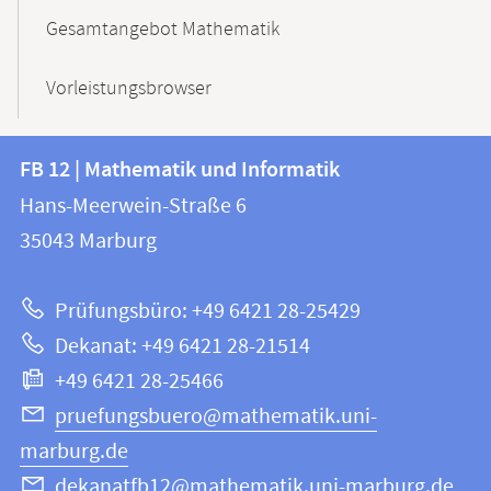
Gesamtangebot Mathematik
Vorleistungsbrowser
Kontakt
Kontaktinformationen
FB 12 | Mathematik und Informatik
FB
und
Hans-Meerwein-Straße 6
12
Informationen
35043
Marburg
|
zur
Mathematik
Prüfungsbüro: +49 6421 28-25429
und
Website
Dekanat: +49 6421 28-21514
Informatik
+49 6421 28-25466
pruefungsbuero@mathematik.uni-
marburg.de
dekanatfb12@mathematik.uni-marburg.de