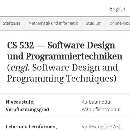
English
Breadcrumb-
Startseite
Mathematik und Informatik
Studium
Online-Mo
Navigation
Hauptinhalt
CS 532 — Software Design
und Programmiertechniken
(
engl.
Software Design and
Programming Techniques)
Niveaustufe,
Aufbaumodul,
Verpflichtungsgrad
Wahlpflichtmodul
Lehr- und Lernformen,
Vorlesung (2 SWS),