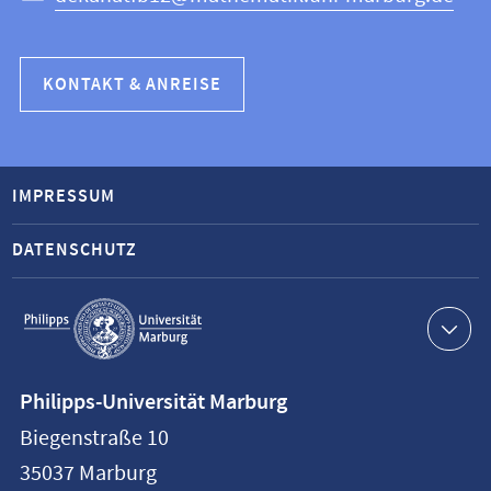
KONTAKT & ANREISE
IMPRESSUM
DATENSCHUTZ
Service-
Navigation
Kontaktinformationen
Philipps-Universität Marburg
Philipps-
Biegenstraße 10
Universität
35037
Marburg
Marburg