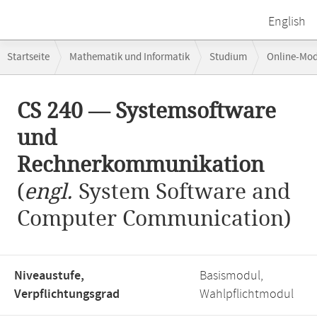
English
Breadcrumb-
Startseite
Mathematik und Informatik
Studium
Online-Mo
Navigation
Hauptinhalt
CS 240 — Systemsoftware
und
Rechnerkommunikation
(
engl.
System Software and
Computer Communication)
Niveaustufe,
Basismodul,
Verpflichtungsgrad
Wahlpflichtmodul