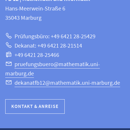
FB
und
Hans-Meerwein-Straße 6
12
Informationen
35043
Marburg
|
zur
Mathematik
Prüfungsbüro: +49 6421 28-25429
und
Website
Dekanat: +49 6421 28-21514
Informatik
+49 6421 28-25466
pruefungsbuero@mathematik.uni-
marburg.de
dekanatfb12@mathematik.uni-marburg.de
KONTAKT & ANREISE