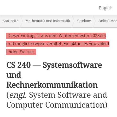
English
Breadcrumb-
Startseite
Mathematik und Informatik
Studium
Online-Mo
Navigation
Hauptinhalt
Dieser Eintrag ist aus dem Wintersemester 2023/24
und möglicherweise veraltet. Ein aktuelles Äquivalent
finden Sie
hier
.
CS 240 — Systemsoftware
und
Rechnerkommunikation
(
engl.
System Software and
Computer Communication)