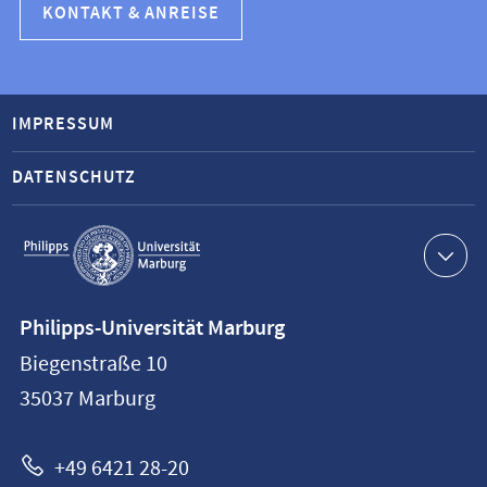
KONTAKT & ANREISE
IMPRESSUM
DATENSCHUTZ
Service-
Navigation
Kontaktinformationen
Philipps-Universität Marburg
Philipps-
Biegenstraße 10
Universität
35037
Marburg
Marburg
+49 6421 28-20