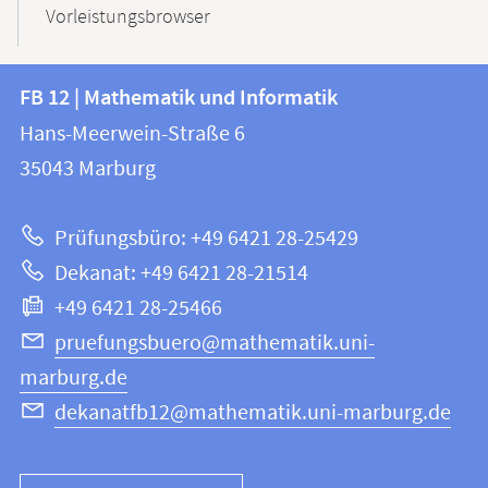
Vorleistungsbrowser
Kontakt
Kontaktinformationen
FB 12 | Mathematik und Informatik
FB
und
Hans-Meerwein-Straße 6
12
Informationen
35043
Marburg
|
zur
Mathematik
Prüfungsbüro: +49 6421 28-25429
und
Website
Dekanat: +49 6421 28-21514
Informatik
+49 6421 28-25466
pruefungsbuero@mathematik.uni-
marburg.de
dekanatfb12@mathematik.uni-marburg.de