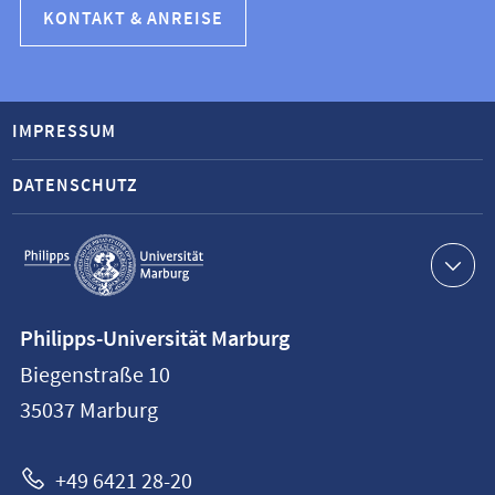
KONTAKT & ANREISE
IMPRESSUM
DATENSCHUTZ
Service-
Navigation
Kontaktinformationen
Philipps-Universität Marburg
Philipps-
Biegenstraße 10
Universität
35037
Marburg
Marburg
+49 6421 28-20