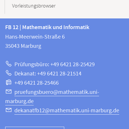
Vorleistungsbrowser
Kontakt
Kontaktinformationen
FB 12 | Mathematik und Informatik
FB
und
Hans-Meerwein-Straße 6
12
Informationen
35043
Marburg
|
zur
Mathematik
Prüfungsbüro: +49 6421 28-25429
und
Website
Dekanat: +49 6421 28-21514
Informatik
+49 6421 28-25466
pruefungsbuero@mathematik.uni-
marburg.de
dekanatfb12@mathematik.uni-marburg.de