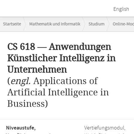
English
Breadcrumb-
Startseite
Mathematik und Informatik
Studium
Online-Mo
Navigation
CS 618 — Anwendungen Künstlicher Intelligenz in Unternehmen
Hauptinhalt
CS 618 — Anwendungen
Künstlicher Intelligenz in
Unternehmen
(
engl.
Applications of
Artificial Intelligence in
Business)
Niveaustufe,
Vertiefungsmodul,