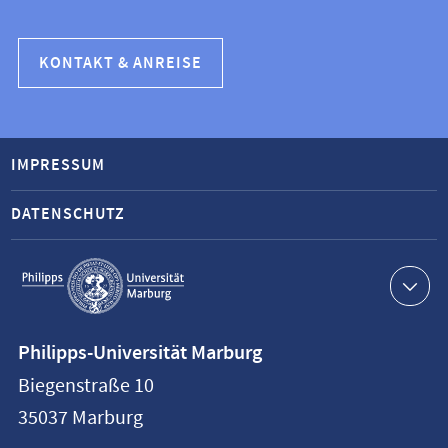
KONTAKT & ANREISE
IMPRESSUM
DATENSCHUTZ
Service-
Navigation
Kontaktinformationen
Philipps-Universität Marburg
Philipps-
Biegenstraße 10
Universität
35037
Marburg
Marburg