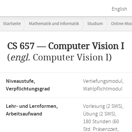
English
Breadcrumb-
Startseite
Mathematik und Informatik
Studium
Online-Mo
Navigation
Hauptinhalt
CS 657 — Computer Vision I
(
engl.
Computer Vision I)
Niveaustufe,
Vertiefungsmodul,
Verpflichtungsgrad
Wahlpflichtmodul
Lehr- und Lernformen,
Vorlesung (2 SWS),
Arbeitsaufwand
Übung (2 SWS),
180 Stunden (60
Std. Präsenzzeit,