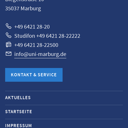
Universität
35037
Marburg
Marburg
+49 6421 28-20
Studifon +49 6421 28-22222
+49 6421 28-22500
info@uni-marburg.de
KONTAKT & SERVICE
Mobile-
AKTUELLES
Service-
Navigation
STARTSEITE
und
IMPRESSUM