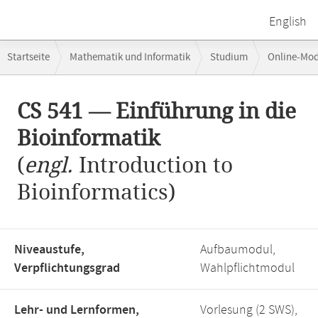
English
Breadcrumb-
Startseite
Mathematik und Informatik
Studium
Online-Mo
Navigation
Hauptinhalt
CS 541 — Einführung in die
Bioinformatik
(
engl.
Introduction to
Bioinformatics)
Niveaustufe,
Aufbaumodul,
Verpflichtungsgrad
Wahlpflichtmodul
Lehr- und Lernformen,
Vorlesung (2 SWS),