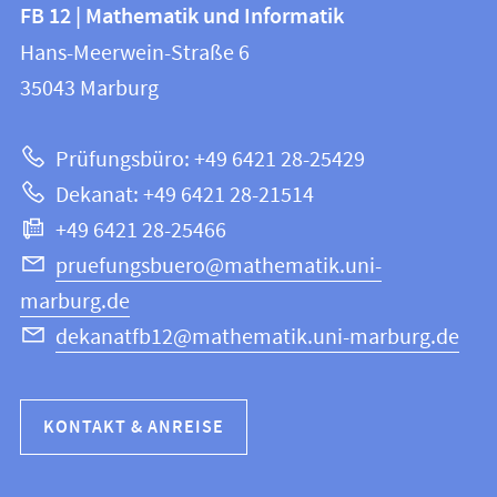
Kontakt
FB 12 | Mathematik und Informatik
FB
und
Hans-Meerwein-Straße 6
12
Informationen
35043
Marburg
|
zur
Mathematik
Prüfungsbüro: +49 6421 28-25429
und
Website
Dekanat: +49 6421 28-21514
Informatik
+49 6421 28-25466
pruefungsbuero@mathematik.uni-
marburg.de
dekanatfb12@mathematik.uni-marburg.de
KONTAKT & ANREISE