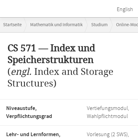
English
Breadcrumb-
Startseite
Mathematik und Informatik
Studium
Online-Mo
Navigation
Hauptinhalt
CS 571 — Index und
Speicherstrukturen
(
engl.
Index and Storage
Structures)
Niveaustufe,
Vertiefungsmodul,
Verpflichtungsgrad
Wahlpflichtmodul
Lehr- und Lernformen,
Vorlesung (2 SWS),