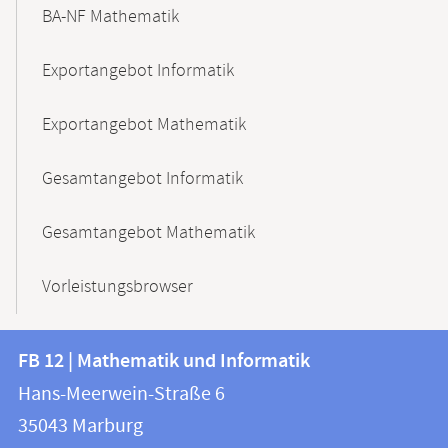
BA-NF Mathematik
Exportangebot Informatik
Exportangebot Mathematik
Gesamtangebot Informatik
Gesamtangebot Mathematik
Vorleistungsbrowser
Kontakt
Kontaktinformationen
FB 12 | Mathematik und Informatik
FB
und
Hans-Meerwein-Straße 6
12
Informationen
35043
Marburg
|