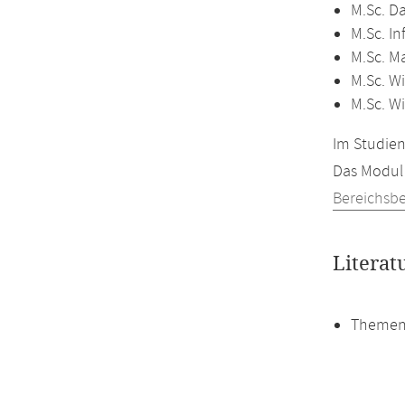
M.Sc. D
M.Sc. In
M.Sc. M
M.Sc. Wi
M.Sc. W
Im Studien
Das Modul 
Bereichsb
Literat
Themen