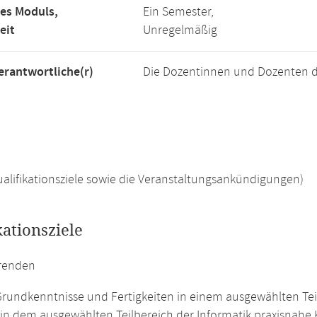
es Moduls,
Ein Semester,
eit
Unregelmäßig
rantwortliche(r)
Die Dozentinnen und Dozenten d
 Qualifikationsziele sowie die Veranstaltungsankündigungen)
kationsziele
erenden
rundkenntnisse und Fertigkeiten in einem ausgewählten Teil
in dem ausgewählten Teilbereich der Informatik praxisnah