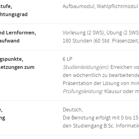
tufe,
Aufbaumodul, Wahlpflichtmodul
chtungsgrad
nd Lernformen,
Vorlesung (2 SWS), Übung (2 SWS
saufwand
180 Stunden (60 Std. Präsenzzeit
gspunkte,
6 LP
setzungen zum
Studienleistung(en):
Erreichen vo
den wöchentlich zu bearbeiten
Präsentation der Lösung von mi
Prüfungsleistung:
Klausur oder m
,
Deutsch,
ng
Die Benotung erfolgt mit 0 bis 
den Studiengang B.Sc. Informatik