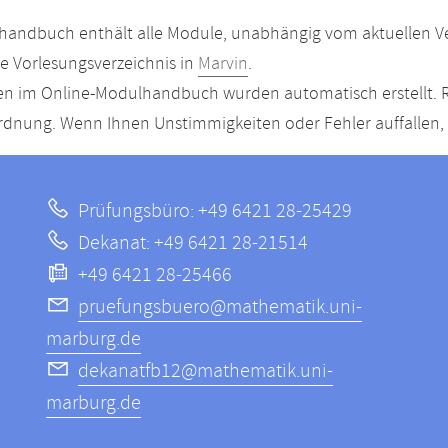
andbuch enthält alle Module, unabhängig vom aktuellen Ver
le Vorlesungsverzeichnis in
Marvin
.
n im Online-Modulhandbuch wurden automatisch erstellt. R
dnung. Wenn Ihnen Unstimmigkeiten oder Fehler auffallen, s
Prüfungsbüro: +49 6421 28-25429
Dekanat: +49 6421 28-21514
+49 6421 28-25466
pruefungsbuero@mathematik.uni-
marburg.de
dekanatfb12@mathematik.uni-
marburg.de