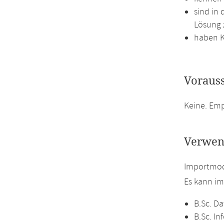
sind in
Lösung 
haben K
Voraus
Keine. Em
Verwen
Importmodu
Es kann i
B.Sc. Da
B.Sc. In