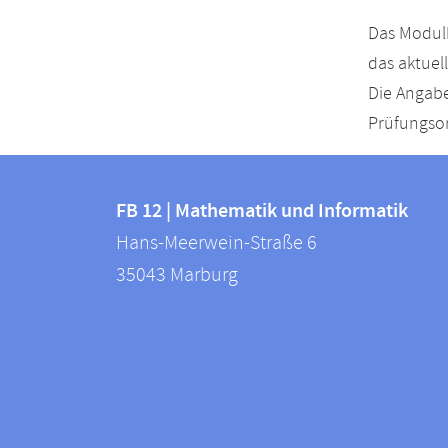
Das Modulh
das aktuel
Die Angabe
Prüfungsor
Kontakt
Kontaktinformationen
und
FB 12 | Mathematik und Informatik
FB
Hans-Meerwein-Straße 6
Informationen
12
35043
Marburg
zur
|
Mathematik
Website
und
Informatik