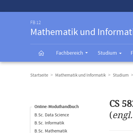
Service-
Navigation
FB 12
Mathematik und Informat
Fachbereich
Studium
Breadcrumb-
Navigation
Startseite
Mathematik und Informatik
Studium
Content-
Navigation
Hauptinhal
CS 58
Online-Modulhandbuch
(
engl
B.Sc. Data Science
B.Sc. Informatik
B.Sc. Mathematik