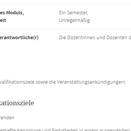
es Moduls,
Ein Semester,
eit
Unregelmäßig
rantwortliche(r)
Die Dozentinnen und Dozenten d
 Qualifikationsziele sowie die Veranstaltungsankündigungen)
kationsziele
erenden
ertiefte Kenntnisse und Fertigkeiten in einem ausgewählten 