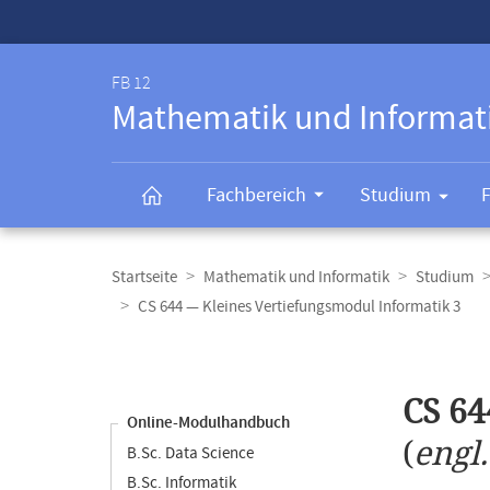
Service-
Navigation
FB 12
Mathematik und Informat
Fachbereich
Studium
Breadcrumb-
Navigation
Startseite
Mathematik und Informatik
Studium
CS 644 — Kleines Vertiefungsmodul Informatik 3
Content-
Navigation
Hauptinhal
CS 64
Online-Modulhandbuch
(
engl
B.Sc. Data Science
B.Sc. Informatik