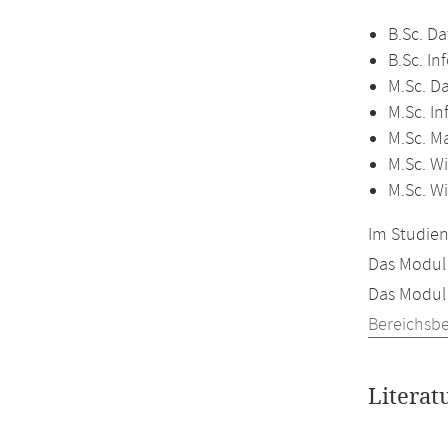
B.Sc. Da
B.Sc. In
M.Sc. D
M.Sc. In
M.Sc. M
M.Sc. Wi
M.Sc. W
Im Studien
Das Modul 
Das Modul 
Bereichsb
Literat