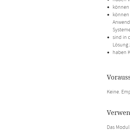
können 
können 
Anwende
Systeme
sind in
Lösung 
haben K
Voraus
Keine. Em
Verwen
Das Modul