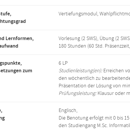
tufe,
Vertiefungsmodul, Wahlpflichtm
chtungsgrad
nd Lernformen,
Vorlesung (2 SWS), Übung (2 SWS
saufwand
180 Stunden (60 Std. Präsenzzeit
gspunkte,
6 LP
setzungen zum
Studienleistung(en):
Erreichen vo
den wöchentlich zu bearbeiten
Präsentation der Lösung von mi
Prüfungsleistung:
Klausur oder m
,
Englisch,
ng
Die Benotung erfolgt mit 0 bis 
den Studiengang M.Sc. Informati