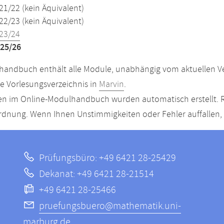
21/22 (kein Äquivalent)
22/23 (kein Äquivalent)
23/24
25/26
andbuch enthält alle Module, unabhängig vom aktuellen Ver
le Vorlesungsverzeichnis in
Marvin
.
n im Online-Modulhandbuch wurden automatisch erstellt. R
dnung. Wenn Ihnen Unstimmigkeiten oder Fehler auffallen, s
Prüfungsbüro: +49 6421 28-25429
Dekanat: +49 6421 28-21514
+49 6421 28-25466
pruefungsbuero@mathematik.uni-
marburg.de