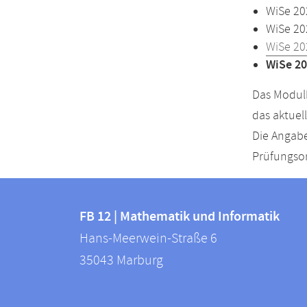
WiSe 20
WiSe 20
WiSe 20
WiSe 20
Das Modulh
das aktuel
Die Angabe
Prüfungsor
Kontakt
Kontaktinformationen
und
FB 12 | Mathematik und Informatik
FB
Hans-Meerwein-Straße 6
Informationen
12
35043
Marburg
zur
|
Mathematik
Website