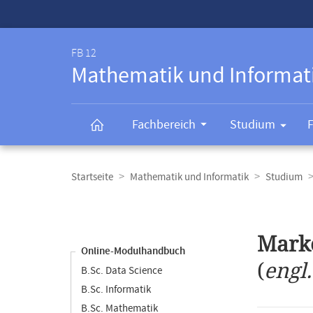
Service-
Navigation
FB 12
Mathematik und Informat
Fachbereich
Studium
Breadcrumb-
Navigation
Startseite
Mathematik und Informatik
Studium
Content-
Navigation
Hauptinhal
Mark
Online-Modulhandbuch
(
engl
B.Sc. Data Science
B.Sc. Informatik
B.Sc. Mathematik