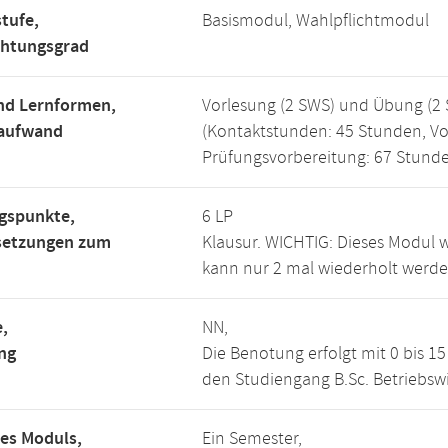
tufe,
Basismodul, Wahlpflichtmodul
chtungsgrad
nd Lernformen,
Vorlesung (2 SWS) und Übung (2 
saufwand
(Kontaktstunden: 45 Stunden, Vo
Prüfungsvorbereitung: 67 Stund
gspunkte,
6 LP
setzungen zum
Klausur. WICHTIG: Dieses Modul 
kann nur 2 mal wiederholt werde
,
NN,
ng
Die Benotung erfolgt mit 0 bis 
den Studiengang B.Sc. Betriebswi
es Moduls,
Ein Semester,