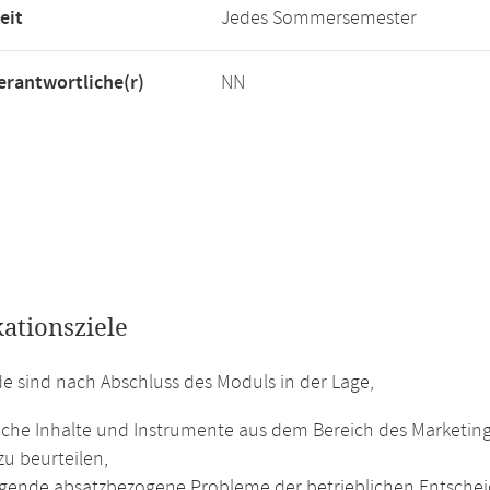
eit
Jedes Sommersemester
rantwortliche(r)
NN
kationsziele
e sind nach Abschluss des Moduls in der Lage,
iche Inhalte und Instrumente aus dem Bereich des Marketin
 zu beurteilen,
gende absatzbezogene Probleme der betrieblichen Entscheid