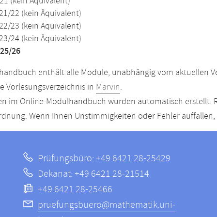
21 (kein Äquivalent)
21/22 (kein Äquivalent)
22/23 (kein Äquivalent)
23/24 (kein Äquivalent)
25/26
andbuch enthält alle Module, unabhängig vom aktuellen Ver
le Vorlesungsverzeichnis in
Marvin
.
n im Online-Modulhandbuch wurden automatisch erstellt. R
dnung. Wenn Ihnen Unstimmigkeiten oder Fehler auffallen, s
Prüfungsbüro: +49 6421 28-25429
Dekanat: +49 6421 28-21514
+49 6421 28-25466
pruefungsbuero@mathematik.uni-