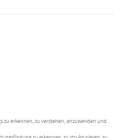
gs zu erkennen, zu verstehen, anzuwenden und
ungsfindung zu erkennen, zu strukturieren, zu