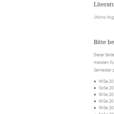
Literat
(Keine Ang
Bitte b
Diese Seit
meisten fü
Semester z
WiSe 20
SoSe 20
WiSe 20
WiSe 20
WiSe 20