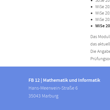
SoSe 20
WiSe 20
WiSe 20
WiSe 20
WiSe 20
Das Modulh
das aktuel
Die Angabe
Prüfungsor
Kontakt
Kontaktinformationen
und
FB 12 | Mathematik und Informatik
FB
Hans-Meerwein-Straße 6
Informationen
12
35043
Marburg
zur
|
Mathematik
Website