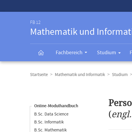
Service-
Navigation
FB 12
Mathematik und Informat
Fachbereich
Studium
Breadcrumb-
Navigation
Startseite
Mathematik und Informatik
Studium
Content-
Navigation
Hauptinhal
Pers
Online-Modulhandbuch
(
engl
B.Sc. Data Science
B.Sc. Informatik
B.Sc. Mathematik