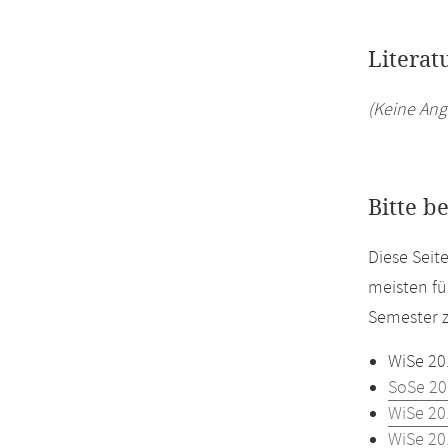
Literat
(Keine Ang
Bitte b
Diese Seit
meisten fü
Semester z
WiSe 20
SoSe 20
WiSe 20
WiSe 20