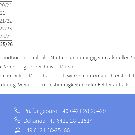
20/21
21
21/22
22/23
23/24
25/26
andbuch enthält alle Module, unabhängig vom aktuellen Ver
le Vorlesungsverzeichnis in
Marvin
.
n im Online-Modulhandbuch wurden automatisch erstellt. R
dnung. Wenn Ihnen Unstimmigkeiten oder Fehler auffallen, s
Prüfungsbüro: +49 6421 28-25429
Dekanat: +49 6421 28-21514
+49 6421 28-25466