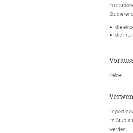
Institutio
Studierend
die ein
die Ins
Voraus
Keine.
Verwen
Importmodu
Im Studien
werden.