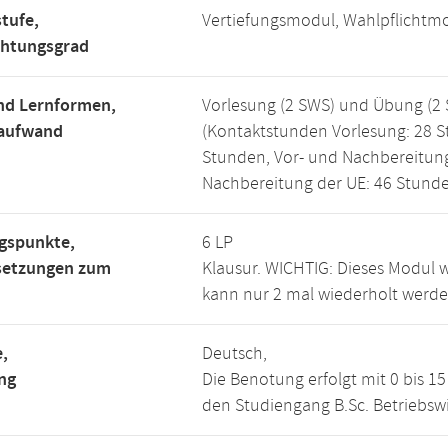
tufe,
Vertiefungsmodul, Wahlpflichtm
chtungsgrad
nd Lernformen,
Vorlesung (2 SWS) und Übung (2 
saufwand
(Kontaktstunden Vorlesung: 28 
Stunden, Vor- und Nachbereitung
Nachbereitung der UE: 46 Stunde
gspunkte,
6 LP
setzungen zum
Klausur. WICHTIG: Dieses Modul 
kann nur 2 mal wiederholt werde
,
Deutsch,
ng
Die Benotung erfolgt mit 0 bis 
den Studiengang B.Sc. Betriebswi