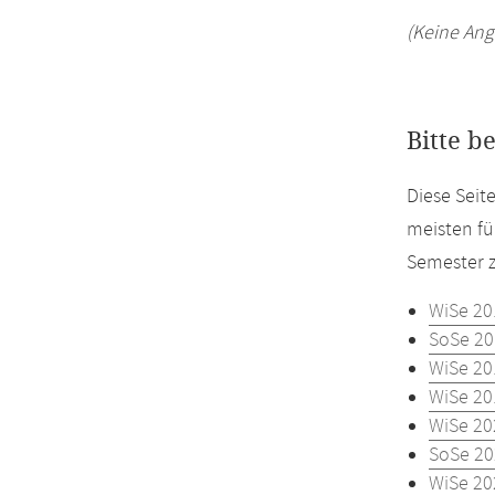
(Keine Ang
Bitte b
Diese Seit
meisten fü
Semester z
WiSe 20
SoSe 20
WiSe 20
WiSe 20
WiSe 20
SoSe 20
WiSe 20