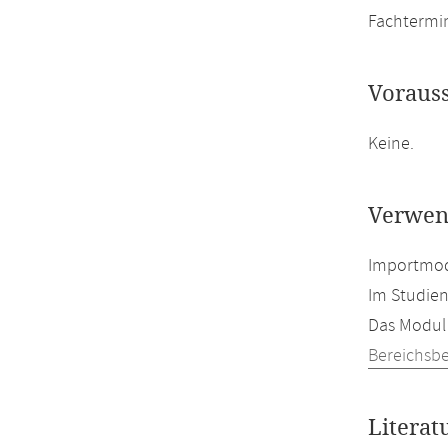
Fachtermi
Voraus
Keine.
Verwen
Importmod
Im Studien
Das Modul 
Bereichsb
Literat