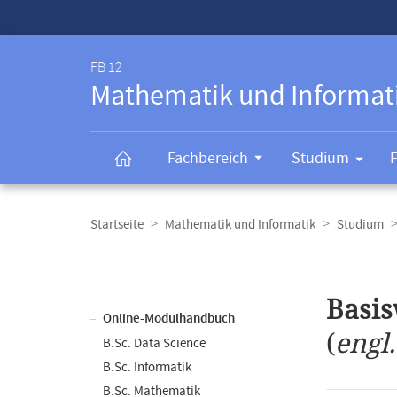
Service-
Navigation
FB 12
Mathematik und Informat
Fachbereich
Studium
Breadcrumb-
Navigation
Startseite
Mathematik und Informatik
Studium
Content-
Navigation
Hauptinhal
Basis
Online-Modulhandbuch
(
engl
B.Sc. Data Science
B.Sc. Informatik
B.Sc. Mathematik