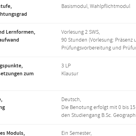
tufe,
Basismodul, Wahlpflichtmodul
chtungsgrad
nd Lernformen,
Vorlesung 2 SWS,
saufwand
90 Stunden (Vorlesung: Präsenz 
Prüfungsvorbereitung und Prüfun
gspunkte,
3 LP
setzungen zum
Klausur
,
Deutsch,
ng
Die Benotung erfolgt mit 0 bis 
den Studiengang B.Sc. Geograph
es Moduls,
Ein Semester,