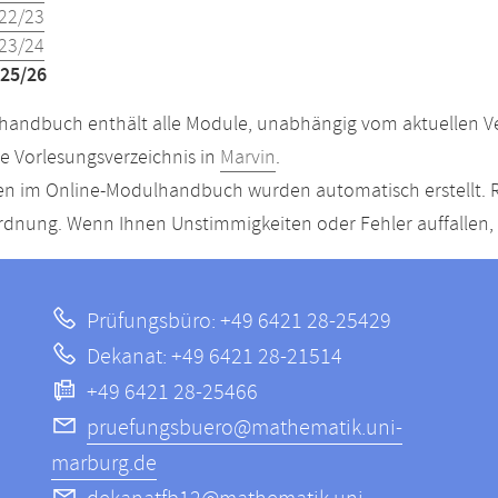
22/23
23/24
25/26
andbuch enthält alle Module, unabhängig vom aktuellen Ver
le Vorlesungsverzeichnis in
Marvin
.
n im Online-Modulhandbuch wurden automatisch erstellt. R
dnung. Wenn Ihnen Unstimmigkeiten oder Fehler auffallen, s
Prüfungsbüro: +49 6421 28-25429
Dekanat: +49 6421 28-21514
+49 6421 28-25466
pruefungsbuero@mathematik.uni-
marburg.de