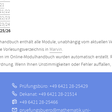
21
21/22
22/23
23/24
25/26
andbuch enthält alle Module, unabhängig vom aktuellen Ver
le Vorlesungsverzeichnis in
Marvin
.
n im Online-Modulhandbuch wurden automatisch erstellt. R
dnung. Wenn Ihnen Unstimmigkeiten oder Fehler auffallen, s
Prüfungsbüro: +49 6421 28-25429
Dekanat: +49 6421 28-21514
+49 6421 28-25466
pruefungsbuero@mathematik.uni-