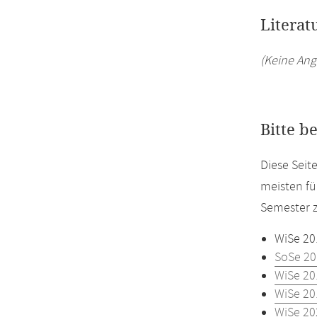
Literat
(Keine Ang
Bitte b
Diese Seit
meisten fü
Semester z
WiSe 20
SoSe 20
WiSe 20
WiSe 20
WiSe 20