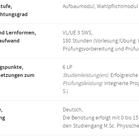
tufe,
Aufbaumodul, Wahlpflichtmodul
chtungsgrad
nd Lernformen,
VL/UE 3 SWS,
saufwand
180 Stunden (Vorlesung/Übung: 
Prüfungsvorbereitung und Prüfun
gspunkte,
6 LP
setzungen zum
Studienleistung(en):
Erfolgreich
Prüfungsleistung:
Integrierte Proj
S.)
,
Deutsch,
ng
Die Benotung erfolgt mit 0 bis 
den Studiengang M.Sc. Physisch