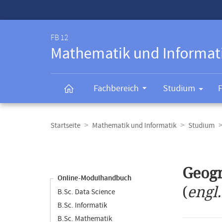
Service-
Navigation
FB 12
Mathematik und Informat
Fachbereich
Studium
Breadcrumb-
Navigation
Startseite
Mathematik und Informatik
Studium
Content-
Navigation
Hauptinhal
Geogr
Online-Modulhandbuch
(
engl
B.Sc. Data Science
B.Sc. Informatik
B.Sc. Mathematik