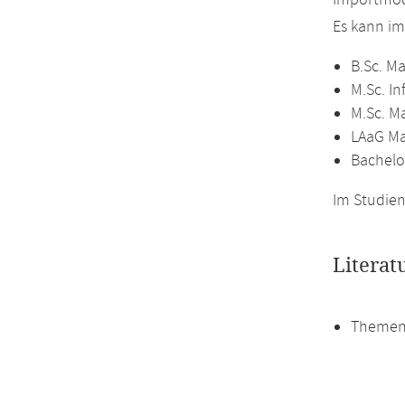
Importmod
Es kann i
B.Sc. M
M.Sc. In
M.Sc. M
LAaG M
Bachelo
Im Studien
Literat
Themen