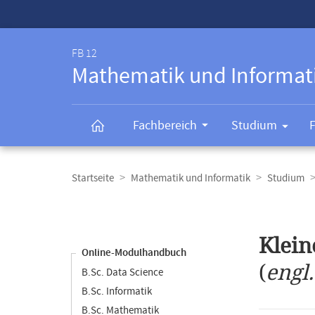
Service-
Navigation
FB 12
Mathematik und Informat
Fachbereich
Studium
Breadcrumb-
Navigation
Startseite
Mathematik und Informatik
Studium
Content-
Navigation
Hauptinhal
Klein
Online-Modulhandbuch
(
engl
B.Sc. Data Science
B.Sc. Informatik
B.Sc. Mathematik