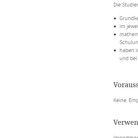
Die Studi
Grundke
im jewe
mathema
Schulun
haben i
und bei 
Voraus
Keine. Emp
Verwen