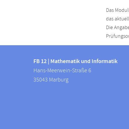
Das Modulh
das aktuel
Die Angabe
Prüfungsor
Kontakt
Kontaktinformationen
und
FB 12 | Mathematik und Informatik
FB
Hans-Meerwein-Straße 6
Informationen
12
35043
Marburg
zur
|
Mathematik
Website
und
Informatik