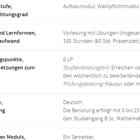
tufe,
Aufbaumodul, Wahlpflichtmodul
chtungsgrad
nd Lernformen,
Vorlesung mit Übungen (insgesa
saufwand
180 Stunden (60 Std. Präsenzzeit
gspunkte,
6 LP
setzungen zum
Studienleistung(en):
Erreichen vo
den wöchentlich zu bearbeiten
Prüfungsleistung:
Klausur oder m
,
Deutsch,
ng
Die Benotung erfolgt mit 0 bis 
den Studiengang B.Sc. Mathemat
es Moduls,
Ein Semester,