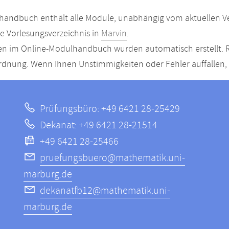
andbuch enthält alle Module, unabhängig vom aktuellen Ver
le Vorlesungsverzeichnis in
Marvin
.
n im Online-Modulhandbuch wurden automatisch erstellt. R
dnung. Wenn Ihnen Unstimmigkeiten oder Fehler auffallen, s
Prüfungsbüro: +49 6421 28-25429
Dekanat: +49 6421 28-21514
+49 6421 28-25466
pruefungsbuero@mathematik.uni-
marburg.de
dekanatfb12@mathematik.uni-
marburg.de