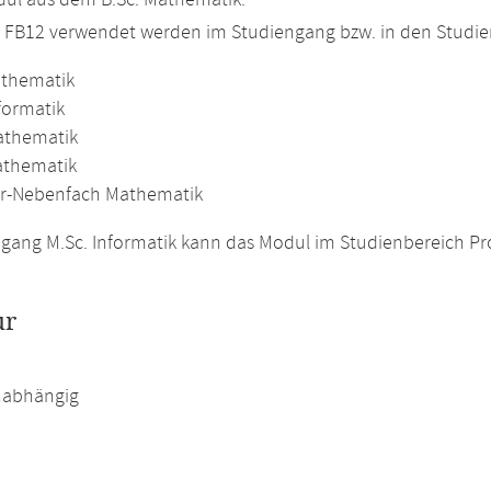
ul aus dem B.Sc. Mathematik.
m FB12 verwendet werden im Studiengang bzw. in den Studi
athematik
formatik
athematik
athematik
r-Nebenfach Mathematik
gang M.Sc. Informatik kann das Modul im Studienbereich Pro
ur
abhängig