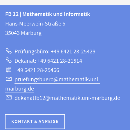
Kontakt
Kontaktinformationen
FB 12 | Mathematik und Informatik
FB
und
Hans-Meerwein-Straße 6
12
Informationen
35043
Marburg
|
zur
Mathematik
Prüfungsbüro: +49 6421 28-25429
und
Website
Dekanat: +49 6421 28-21514
Informatik
+49 6421 28-25466
pruefungsbuero@mathematik.uni-
marburg.de
dekanatfb12@mathematik.uni-marburg.de
KONTAKT & ANREISE