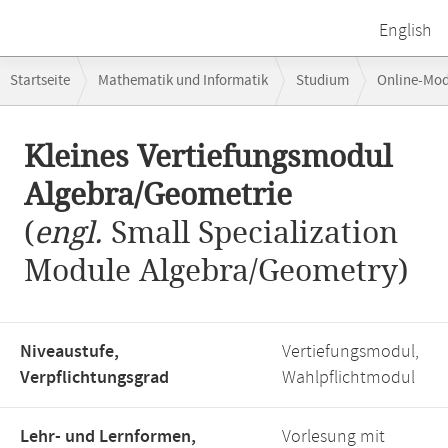
English
Breadcrumb-
Startseite
Mathematik und Informatik
Studium
Online-Mo
Navigation
Hauptinhalt
Kleines Vertiefungsmodul
Algebra/Geometrie
(
engl.
Small Specialization
Module Algebra/Geometry)
Niveaustufe,
Vertiefungsmodul,
Verpflichtungsgrad
Wahlpflichtmodul
Lehr- und Lernformen,
Vorlesung mit