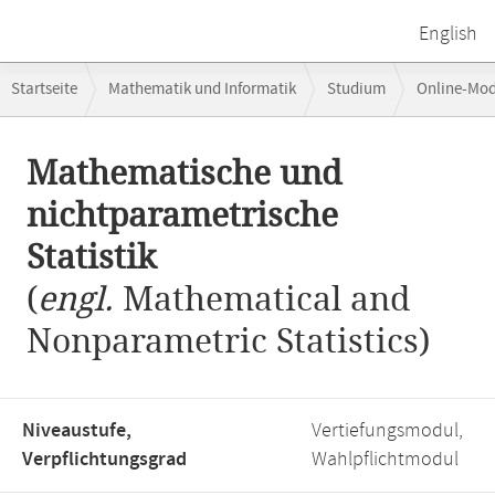
English
Breadcrumb-
Startseite
Mathematik und Informatik
Studium
Online-Mo
Navigation
Hauptinhalt
Mathematische und
nichtparametrische
Statistik
(
engl.
Mathematical and
Nonparametric Statistics)
Niveaustufe,
Vertiefungsmodul,
Verpflichtungsgrad
Wahlpflichtmodul