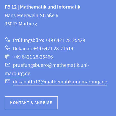
Kontakt
Kontaktinformationen
FB 12 | Mathematik und Informatik
FB
und
Hans-Meerwein-Straße 6
12
Informationen
35043
Marburg
|
zur
Mathematik
Prüfungsbüro: +49 6421 28-25429
und
Website
Dekanat: +49 6421 28-21514
Informatik
+49 6421 28-25466
pruefungsbuero@mathematik.uni-
marburg.de
dekanatfb12@mathematik.uni-marburg.de
KONTAKT & ANREISE