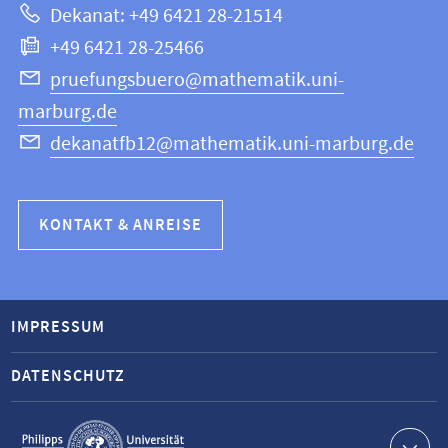
Dekanat: +49 6421 28-21514
Informatik
+49 6421 28-25466
pruefungsbuero@mathematik.uni-
marburg.de
dekanatfb12@mathematik.uni-marburg.de
KONTAKT & ANREISE
IMPRESSUM
DATENSCHUTZ
Service-