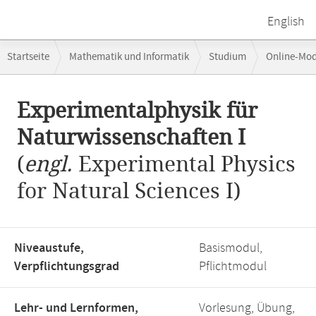
English
Breadcrumb-
Startseite
Mathematik und Informatik
Studium
Online-Mo
Navigation
Hauptinhalt
Experimentalphysik für
Naturwissenschaften I
(
engl.
Experimental Physics
for Natural Sciences I)
Niveaustufe,
Basismodul,
Verpflichtungsgrad
Pflichtmodul
Lehr- und Lernformen,
Vorlesung, Übung,