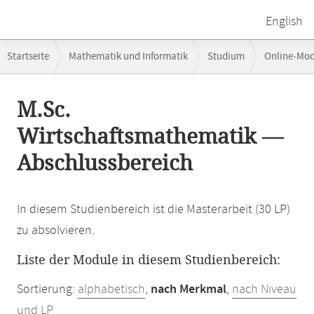
English
Breadcrumb-
Startseite
Mathematik und Informatik
Studium
Online-Mo
Navigation
Hauptinhalt
M.Sc.
Wirtschaftsmathematik —
Abschlussbereich
In diesem Studienbereich ist die Masterarbeit (30 LP)
zu absolvieren.
Liste der Module in diesem Studienbereich:
Sortierung:
alphabetisch
,
nach Merkmal
,
nach Niveau
und LP