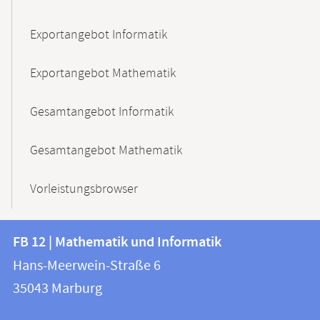
Exportangebot Informatik
Exportangebot Mathematik
Gesamtangebot Informatik
Gesamtangebot Mathematik
Vorleistungsbrowser
Kontakt
Kontaktinformationen
FB 12 | Mathematik und Informatik
FB
und
Hans-Meerwein-Straße 6
12
Informationen
35043
Marburg
|
zur
Mathematik