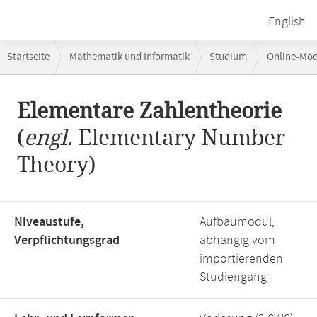
English
Breadcrumb-
Startseite
Mathematik und Informatik
Studium
Online-Mo
Navigation
Hauptinhalt
Elementare Zahlentheorie
(
engl.
Elementary Number
Theory)
Niveaustufe,
Aufbaumodul,
Verpflichtungsgrad
abhängig vom
importierenden
Studiengang