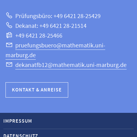
zur
Mathematik
Prüfungsbüro: +49 6421 28-25429
und
Website
Dekanat: +49 6421 28-21514
Informatik
+49 6421 28-25466
pruefungsbuero@mathematik.uni-
marburg.de
dekanatfb12@mathematik.uni-marburg.de
KONTAKT & ANREISE
IMPRESSUM
DATENSCHUTZ