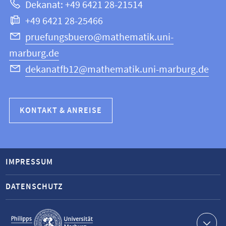
Dekanat: +49 6421 28-21514
Informatik
+49 6421 28-25466
pruefungsbuero@mathematik.uni-
marburg.de
dekanatfb12@mathematik.uni-marburg.de
KONTAKT & ANREISE
IMPRESSUM
DATENSCHUTZ
Service-
Navigation