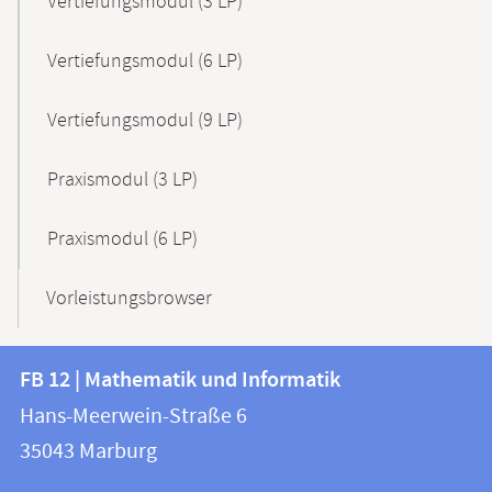
Vertiefungsmodul (3 LP)
Vertiefungsmodul (6 LP)
Vertiefungsmodul (9 LP)
Praxismodul (3 LP)
Praxismodul (6 LP)
Vorleistungsbrowser
Kontakt
Kontaktinformationen
FB 12 | Mathematik und Informatik
FB
und
Hans-Meerwein-Straße 6
12
Informationen
35043
Marburg
|