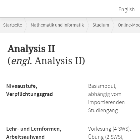
English
Breadcrumb-
Startseite
Mathematik und Informatik
Studium
Online-Mo
Navigation
Hauptinhalt
Analysis II
(
engl.
Analysis II)
Niveaustufe,
Basismodul,
Verpflichtungsgrad
abhängig vom
importierenden
Studiengang
Lehr- und Lernformen,
Vorlesung (4 SWS),
Arbeitsaufwand
Übung (2 SWS),