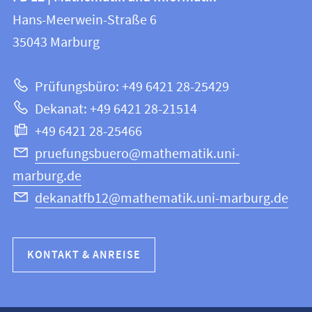
FB
und
Hans-Meerwein-Straße 6
12
Informationen
35043
Marburg
|
zur
Mathematik
Prüfungsbüro: +49 6421 28-25429
und
Website
Dekanat: +49 6421 28-21514
Informatik
+49 6421 28-25466
pruefungsbuero@mathematik.uni-
marburg.de
dekanatfb12@mathematik.uni-marburg.de
KONTAKT & ANREISE