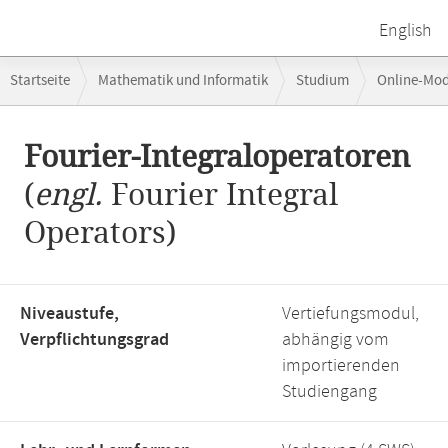
English
Breadcrumb-
Startseite
Mathematik und Informatik
Studium
Online-Mo
Navigation
Hauptinhalt
Fourier-Integraloperatoren
(
engl.
Fourier Integral
Operators)
Niveaustufe,
Vertiefungsmodul,
Verpflichtungsgrad
abhängig vom
importierenden
Studiengang