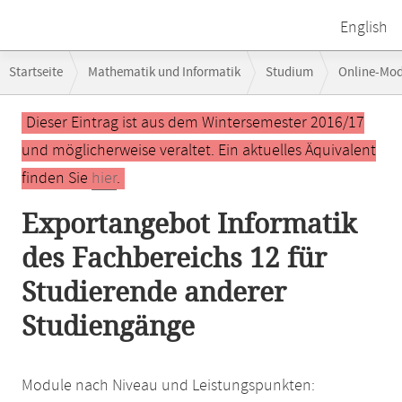
English
Breadcrumb-
Startseite
Mathematik und Informatik
Studium
Online-Mo
Navigation
Hauptinhalt
Dieser Eintrag ist aus dem Wintersemester 2016/17
und möglicherweise veraltet. Ein aktuelles Äquivalent
finden Sie
hier
.
Exportangebot Informatik
des Fachbereichs 12 für
Studierende anderer
Studiengänge
Module nach Niveau und Leistungspunkten: