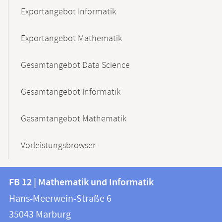
Exportangebot Informatik
Exportangebot Mathematik
Gesamtangebot Data Science
Gesamtangebot Informatik
Gesamtangebot Mathematik
Vorleistungsbrowser
Kontakt
Kontaktinformationen
FB 12 | Mathematik und Informatik
FB
und
Hans-Meerwein-Straße 6
12
Informationen
35043
Marburg
|