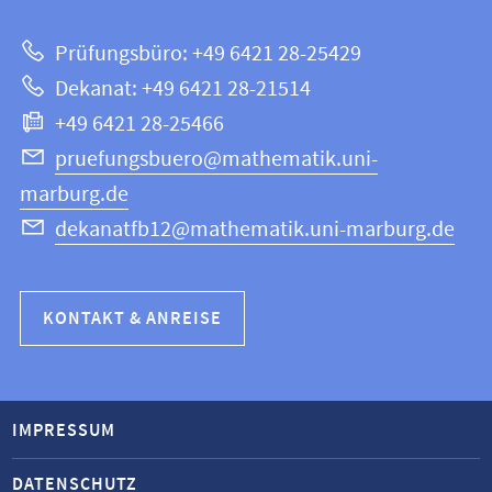
zur
Mathematik
Prüfungsbüro: +49 6421 28-25429
und
Website
Dekanat: +49 6421 28-21514
Informatik
+49 6421 28-25466
pruefungsbuero@mathematik.uni-
marburg.de
dekanatfb12@mathematik.uni-marburg.de
KONTAKT & ANREISE
IMPRESSUM
DATENSCHUTZ