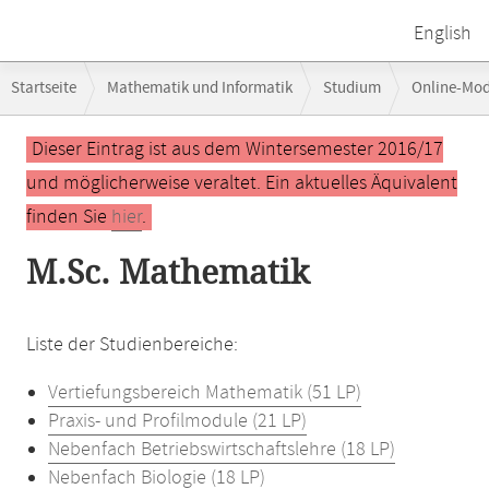
English
Breadcrumb-
Startseite
Mathematik und Informatik
Studium
Online-Mo
Navigation
Hauptinhalt
Dieser Eintrag ist aus dem Wintersemester 2016/17
und möglicherweise veraltet. Ein aktuelles Äquivalent
finden Sie
hier
.
M.Sc. Mathematik
Liste der Studienbereiche:
Vertiefungsbereich Mathematik (51 LP)
Praxis- und Profilmodule (21 LP)
Nebenfach Betriebswirtschaftslehre (18 LP)
Nebenfach Biologie (18 LP)