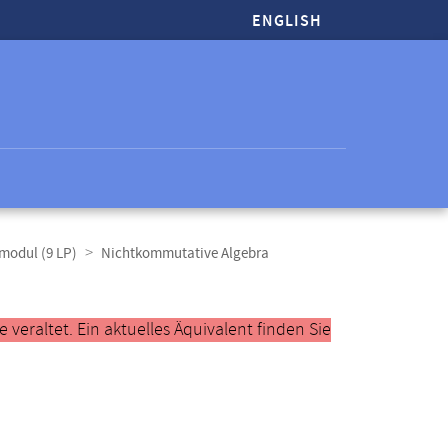
ENGLISH
modul (9 LP)
Nichtkommutative Algebra
veraltet. Ein aktuelles Äquivalent finden Sie