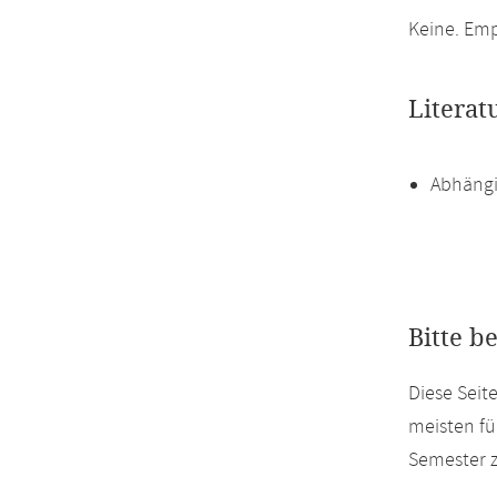
Keine. Em
Literat
Abhängi
Bitte b
Diese Seit
meisten fü
Semester z