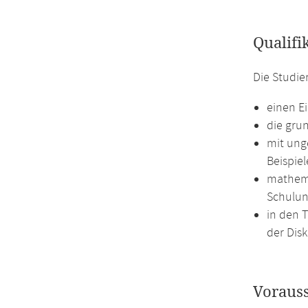
Qualifi
Die Studie
einen E
die gru
mit ung
Beispie
mathema
Schulun
in den 
der Dis
Voraus