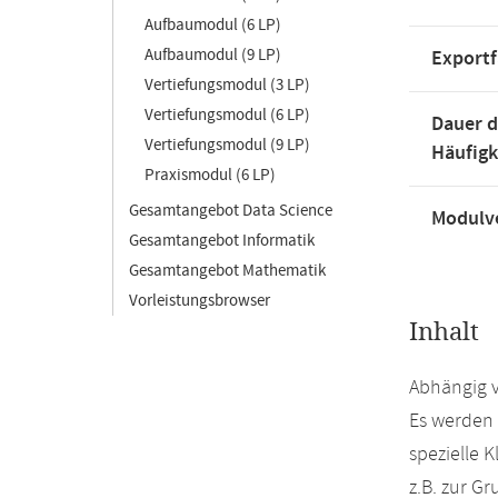
Aufbaumodul (6 LP)
Aufbaumodul (9 LP)
Exportf
Vertiefungsmodul (3 LP)
Vertiefungsmodul (6 LP)
Dauer d
Vertiefungsmodul (9 LP)
Häufigk
Praxismodul (6 LP)
Gesamtangebot Data Science
Modulve
Gesamtangebot Informatik
Gesamtangebot Mathematik
Vorleistungsbrowser
Inhalt
Abhängig v
Es werden 
spezielle 
z.B. zur G