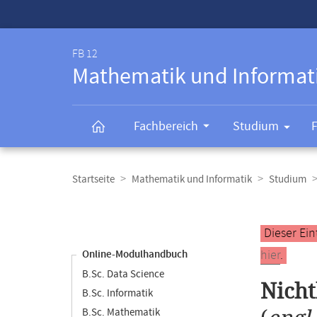
Service-
Navigation
FB 12
Mathematik und Informat
Fachbereich
Studium
Breadcrumb-
Navigation
Startseite
Mathematik und Informatik
Studium
Content-
Navigation
Hauptinhal
Dieser Ein
hier
.
Online-Modulhandbuch
B.Sc. Data Science
Nich
B.Sc. Informatik
B.Sc. Mathematik