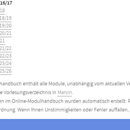
16/17
18
18/19
19/20
20/21
21
21/22
22/23
23/24
25/26
andbuch enthält alle Module, unabhängig vom aktuellen Ver
le Vorlesungsverzeichnis in
Marvin
.
n im Online-Modulhandbuch wurden automatisch erstellt. R
dnung. Wenn Ihnen Unstimmigkeiten oder Fehler auffallen, s