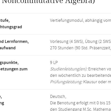
.
Noncommutative Algebra)
tufe,
Vertiefungsmodul, abhängig vo
chtungsgrad
nd Lernformen,
Vorlesung (4 SWS), Übung (2 SWS
saufwand
270 Stunden (90 Std. Präsenzzeit
gspunkte,
9 LP
setzungen zum
Studienleistung(en):
Erreichen vo
den wöchentlich zu bearbeiten
Prüfungsleistung:
Klausur oder m
,
Deutsch,
ng
Die Benotung erfolgt mit 0 bis 
den Studiengang M.Sc. Mathemat