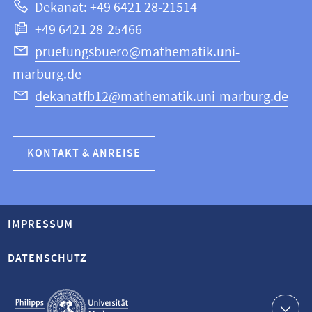
Dekanat: +49 6421 28-21514
Informatik
+49 6421 28-25466
pruefungsbuero@mathematik.uni-
marburg.de
dekanatfb12@mathematik.uni-marburg.de
KONTAKT & ANREISE
IMPRESSUM
DATENSCHUTZ
Service-
Navigation