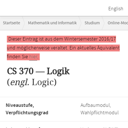
English
Breadcrumb-
Startseite
Mathematik und Informatik
Studium
Online-Mo
Navigation
Hauptinhalt
Dieser Eintrag ist aus dem Wintersemester 2016/17
und möglicherweise veraltet. Ein aktuelles Äquivalent
finden Sie
hier
.
CS 370 — Logik
(
engl.
Logic)
Niveaustufe,
Aufbaumodul,
Verpflichtungsgrad
Wahlpflichtmodul