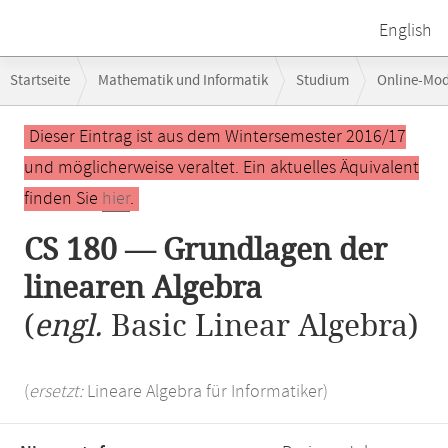
English
Breadcrumb-
Startseite
Mathematik und Informatik
Studium
Online-Mo
Navigation
Hauptinhalt
Dieser Eintrag ist aus dem Wintersemester 2016/17
und möglicherweise veraltet. Ein aktuelles Äquivalent
finden Sie
hier
.
CS 180 — Grundlagen der
linearen Algebra
(
engl.
Basic Linear Algebra)
(
ersetzt:
Lineare Algebra für Informatiker)