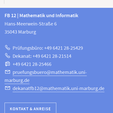
Kontakt
Kontaktinformationen
FB 12 | Mathematik und Informatik
FB
und
Hans-Meerwein-Straße 6
12
Informationen
35043
Marburg
|
zur
Mathematik
Prüfungsbüro: +49 6421 28-25429
und
Website
Dekanat: +49 6421 28-21514
Informatik
+49 6421 28-25466
pruefungsbuero@mathematik.uni-
marburg.de
dekanatfb12@mathematik.uni-marburg.de
KONTAKT & ANREISE