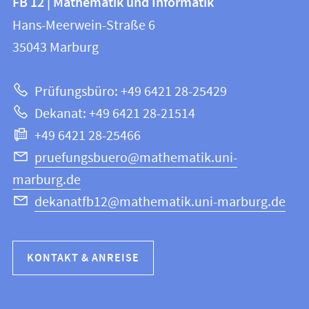
FB 12 | Mathematik und Informatik
FB
und
Hans-Meerwein-Straße 6
12
Informationen
35043
Marburg
|
zur
Mathematik
Prüfungsbüro: +49 6421 28-25429
und
Website
Dekanat: +49 6421 28-21514
Informatik
+49 6421 28-25466
pruefungsbuero@mathematik.uni-
marburg.de
dekanatfb12@mathematik.uni-marburg.de
KONTAKT & ANREISE