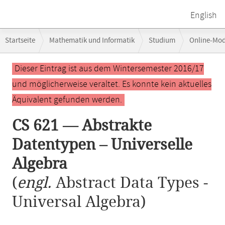
English
Breadcrumb-
Startseite
Mathematik und Informatik
Studium
Online-Mo
Navigation
Hauptinhalt
Dieser Eintrag ist aus dem Wintersemester 2016/17
und möglicherweise veraltet. Es konnte kein aktuelles
Äquivalent gefunden werden.
CS 621 — Abstrakte
Datentypen – Universelle
Algebra
(
engl.
Abstract Data Types -
Universal Algebra)