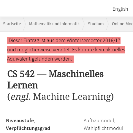
English
Breadcrumb-
Startseite
Mathematik und Informatik
Studium
Online-Mo
Navigation
Hauptinhalt
Dieser Eintrag ist aus dem Wintersemester 2016/17
und möglicherweise veraltet. Es konnte kein aktuelles
Äquivalent gefunden werden.
CS 542 — Maschinelles
Lernen
(
engl.
Machine Learning)
Niveaustufe,
Aufbaumodul,
Verpflichtungsgrad
Wahlpflichtmodul