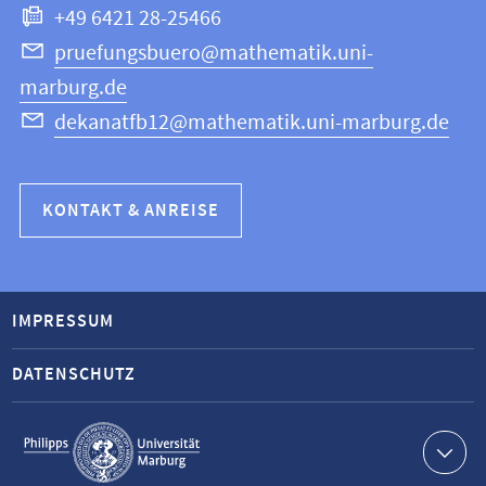
+49 6421 28-25466
pruefungsbuero@mathematik.uni-
marburg.de
dekanatfb12@mathematik.uni-marburg.de
KONTAKT & ANREISE
IMPRESSUM
DATENSCHUTZ
Service-
Navigation