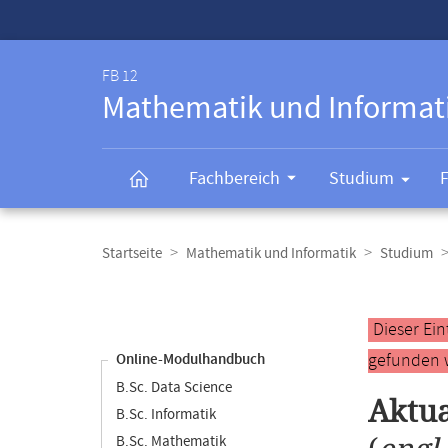
Service-
Navigation
FB 12
Mathematik und Informat
Fachbereich
Studium
Breadcrumb-
Navigation
Startseite
Mathematik und Informatik
Studium
Content-
Navigation
Hauptinhal
Dieser Ei
gefunden 
Online-Modulhandbuch
B.Sc. Data Science
Aktua
B.Sc. Informatik
B.Sc. Mathematik