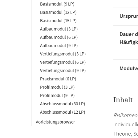
Basismodul (9 LP)
Basismodul (12 LP)
Urspru
Basismodul (15 LP)
Aufbaumodul (3 LP)
Dauer d
Aufbaumodul (6 LP)
Häufigk
Aufbaumodul (9 LP)
Vertiefungsmodul (3 LP)
Vertiefungsmodul (6 LP)
Modulve
Vertiefungsmodul (9 LP)
Praxismodul (6 LP)
Profilmodul (3 LP)
Profilmodul (9 LP)
Inhalt
Abschlussmodul (30 LP)
Abschlussmodul (12 LP)
Risikotheo
Vorleistungsbrowser
Individuel
Theorie, S