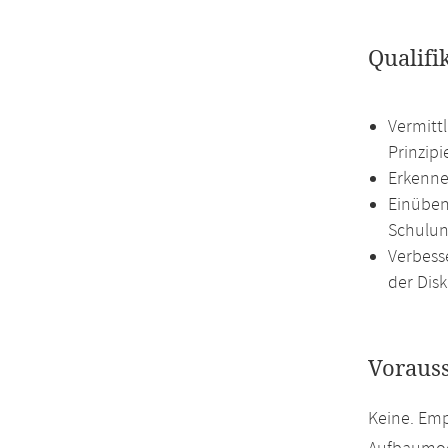
Qualifi
Vermitt
Prinzip
Erkenne
Einüben
Schulun
Verbess
der Disk
Voraus
Keine. Emp