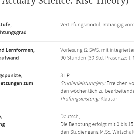
.
Actuary Science: Risc Theory)
tufe,
Vertiefungsmodul, abhängig vo
chtungsgrad
nd Lernformen,
Vorlesung (2 SWS, mit integriert
saufwand
90 Stunden (30 Std. Präsenzzeit, 
gspunkte,
3 LP
setzungen zum
Studienleistung(en):
Erreichen vo
den wöchentlich zu bearbeiten
Prüfungsleistung:
Klausur
,
Deutsch,
ng
Die Benotung erfolgt mit 0 bis 
den Studiengang M.Sc. Wirtscha