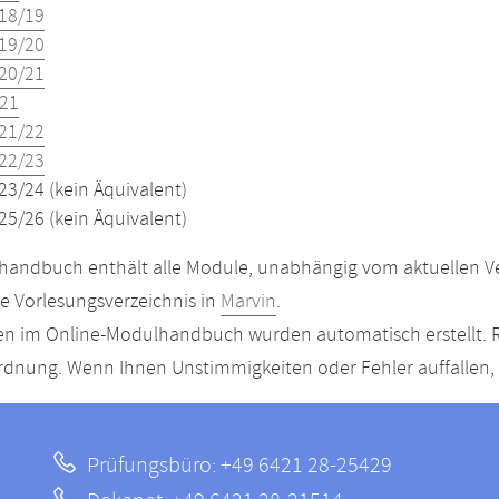
18/19
19/20
20/21
21
21/22
22/23
23/24 (kein Äquivalent)
25/26 (kein Äquivalent)
andbuch enthält alle Module, unabhängig vom aktuellen Ver
le Vorlesungsverzeichnis in
Marvin
.
n im Online-Modulhandbuch wurden automatisch erstellt. R
dnung. Wenn Ihnen Unstimmigkeiten oder Fehler auffallen, s
Prüfungsbüro: +49 6421 28-25429