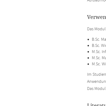
Aufbaumod
Verwen
Das Modul
B.Sc. M
B.Sc. W
M.Sc. In
M.Sc. M
M.Sc. W
Im Studie
Anwendung
Das Modul 
Literat