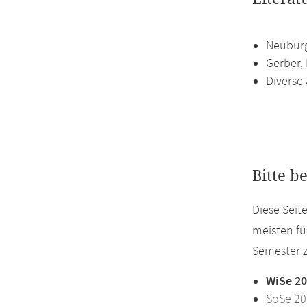
Neuburg
Gerber,
Diverse
Bitte b
Diese Seit
meisten fü
Semester z
WiSe 20
SoSe 20