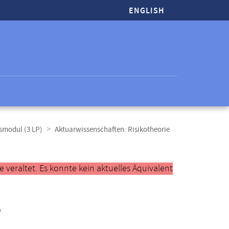
ENGLISH
smodul (3 LP)
Aktuarwissenschaften: Risikotheorie
veraltet. Es konnte kein aktuelles Äquivalent
e