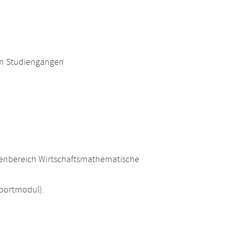
en Studiengängen
ienbereich Wirtschaftsmathematische
portmodul).