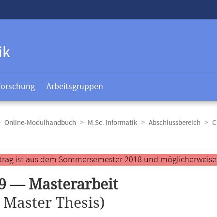
ik
Forschung
Arbeitsgruppen
Online-Modulhandbuch
M.Sc. Informatik
Abschlussbereich
C
t
ntrag ist aus dem Sommersemester 2018 und möglicherweise ve
9 — Masterarbeit
.
Master Thesis)