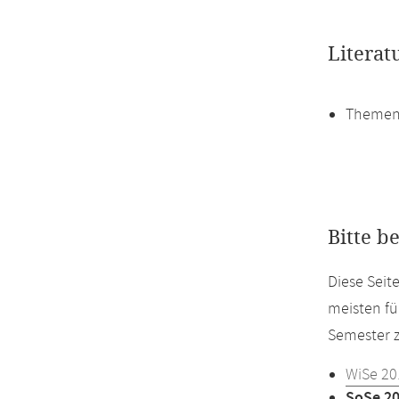
Literat
Themen
Bitte b
Diese Sei
meisten fü
Semester z
WiSe 20
SoSe 2