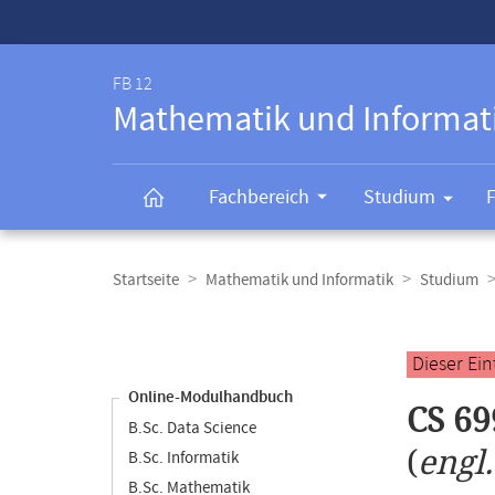
Service-
Navigation
FB 12
Mathematik und Informat
Fachbereich
Studium
Breadcrumb-
Navigation
Startseite
Mathematik und Informatik
Studium
Content-
Navigation
Hauptinhal
Dieser Ei
Online-Modulhandbuch
CS 69
B.Sc. Data Science
(
engl
B.Sc. Informatik
B.Sc. Mathematik