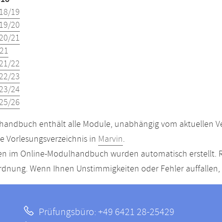
18/19
19/20
20/21
21
21/22
22/23
23/24
25/26
andbuch enthält alle Module, unabhängig vom aktuellen Ver
le Vorlesungsverzeichnis in
Marvin
.
n im Online-Modulhandbuch wurden automatisch erstellt. R
dnung. Wenn Ihnen Unstimmigkeiten oder Fehler auffallen, s
Prüfungsbüro: +49 6421 28-25429