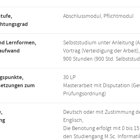
tufe,
Abschlussmodul, Pflichtmodul
chtungsgrad
nd Lernformen,
Selbststudium unter Anleitung (An
saufwand
Vortrag (Verteidigung der Arbeit),
900 Stunden (900 Std. Selbststu
gspunkte,
30 LP
setzungen zum
Masterarbeit mit Disputation (G
Prüfungsordnung)
,
Deutsch oder mit Zustimmung der
ng
Englisch,
Die Benotung erfolgt mit 0 bis 
den Studiengang M.Sc. Informatik