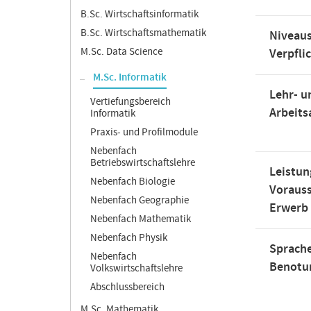
B.Sc. Wirtschaftsinformatik
B.Sc. Wirtschaftsmathematik
Niveaus
M.Sc. Data Science
Verpfli
M.Sc. Informatik
Lehr- u
Vertiefungsbereich
Arbeit
Informatik
Praxis- und Profilmodule
Nebenfach
Betriebswirtschaftslehre
Leistun
Nebenfach Biologie
Voraus
Nebenfach Geographie
Erwerb
Nebenfach Mathematik
Nebenfach Physik
Sprache
Nebenfach
Benotu
Volkswirtschaftslehre
Abschlussbereich
M.Sc. Mathematik