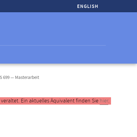
ENGLISH
S 699 — Masterarbeit
raltet. Ein aktuelles Äquivalent finden Sie
hier
.