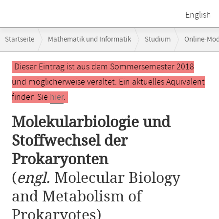
English
Breadcrumb-
Startseite
Mathematik und Informatik
Studium
Online-Mo
Navigation
Hauptinhalt
Dieser Eintrag ist aus dem Sommersemester 2018
und möglicherweise veraltet. Ein aktuelles Äquivalent
finden Sie
hier
.
Molekularbiologie und
Stoffwechsel der
Prokaryonten
(
engl.
Molecular Biology
and Metabolism of
Prokaryotes)