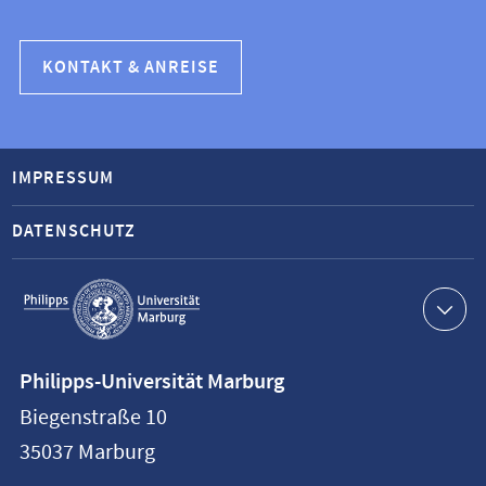
KONTAKT & ANREISE
IMPRESSUM
DATENSCHUTZ
Service-
Navigation
Kontaktinformationen
Philipps-Universität Marburg
Philipps-
Biegenstraße 10
Universität
35037
Marburg
Marburg