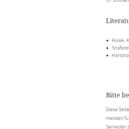
Im Studien
Literat
Hulek, 
Shafarev
Hartsho
Bitte b
Diese Sei
meisten fü
Semester z