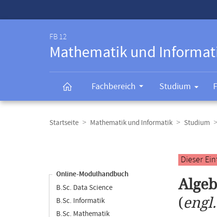
Service-
Navigation
FB 12
Mathematik und Informat
Fachbereich
Studium
Breadcrumb-
Navigation
Startseite
Mathematik und Informatik
Studium
Content-
Navigation
Hauptinhal
Dieser Ei
Online-Modulhandbuch
Algeb
B.Sc. Data Science
(
engl
B.Sc. Informatik
B.Sc. Mathematik