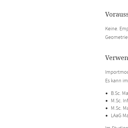
Voraus
Keine. Em
Geometrie 
Verwen
Importmod
Es kann i
B.Sc. M
M.Sc. In
M.Sc. M
LAaG M