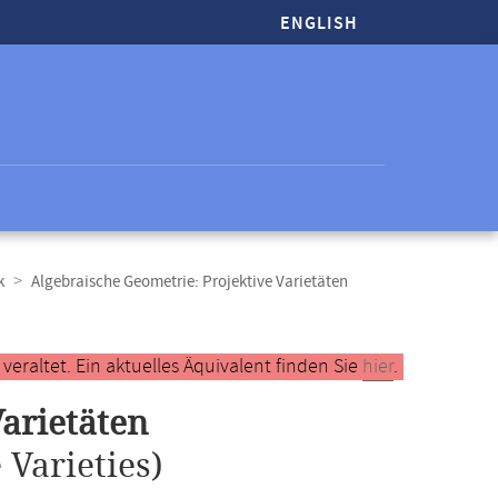
ENGLISH
k
Algebraische Geometrie: Projektive Varietäten
raltet. Ein aktuelles Äquivalent finden Sie
hier
.
Varietäten
 Varieties)