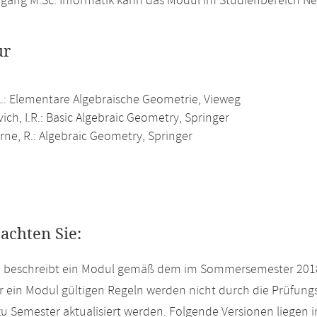
gang M.Sc. Informatik kann das Modul im Studienbereich N
ur
K.: Elementare Algebraische Geometrie, Vieweg
ich, I.R.: Basic Algebraic Geometry, Springer
rne, R.: Algebraic Geometry, Springer
eachten Sie:
te beschreibt ein Modul gemäß dem im Sommersemester 2018
r ein Modul gültigen Regeln werden nicht durch die Prüfun
u Semester aktualisiert werden. Folgende Versionen liegen