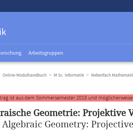
ik
Forschung
Arbeitsgruppen
Online-Modulhandbuch
M.Sc. Informatik
Nebenfach Mathemati
t
ntrag ist aus dem Sommersemester 2018 und möglicherweise ve
raische Geometrie: Projektive 
.
Algebraic Geometry: Projective