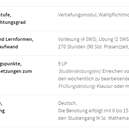
tufe,
Vertiefungsmodul, Wahlpflichtm
chtungsgrad
nd Lernformen,
Vorlesung (4 SWS), Übung (2 SWS
saufwand
270 Stunden (90 Std. Präsenzzeit
gspunkte,
9 LP
setzungen zum
Studienleistung(en):
Erreichen vo
den wöchentlich zu bearbeiten
Prüfungsleistung:
Klausur oder m
,
Deutsch,
ng
Die Benotung erfolgt mit 0 bis 
den Studiengang M.Sc. Mathemat