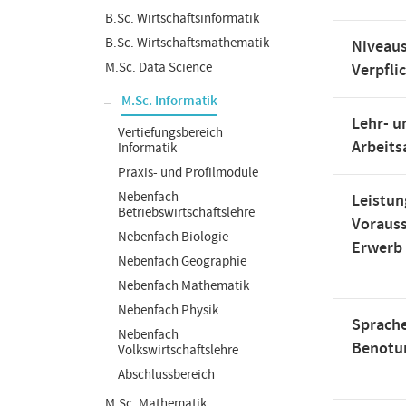
B.Sc. Wirtschaftsinformatik
B.Sc. Wirtschaftsmathematik
Niveaus
M.Sc. Data Science
Verpfli
M.Sc. Informatik
Lehr- u
Vertiefungsbereich
Arbeit
Informatik
Praxis- und Profilmodule
Nebenfach
Leistun
Betriebswirtschaftslehre
Voraus
Nebenfach Biologie
Erwerb
Nebenfach Geographie
Nebenfach Mathematik
Nebenfach Physik
Sprache
Nebenfach
Benotu
Volkswirtschaftslehre
Abschlussbereich
M.Sc. Mathematik