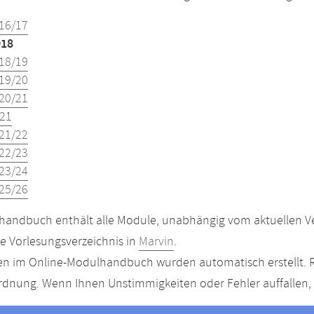
16/17
018
18/19
19/20
20/21
21
21/22
22/23
23/24
25/26
andbuch enthält alle Module, unabhängig vom aktuellen Ver
le Vorlesungsverzeichnis in
Marvin
.
n im Online-Modulhandbuch wurden automatisch erstellt. R
dnung. Wenn Ihnen Unstimmigkeiten oder Fehler auffallen, s