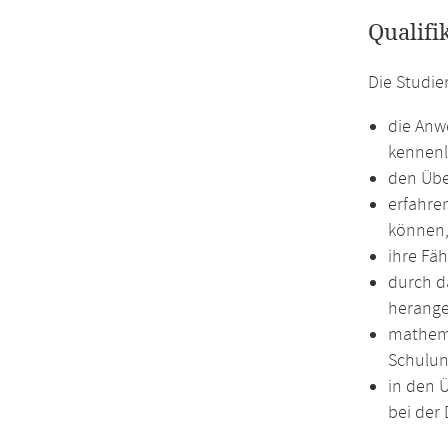
Qualifi
Die Studie
die Anw
kennenl
den Übe
erfahre
können
ihre Fäh
durch d
herange
mathema
Schulun
in den 
bei der 