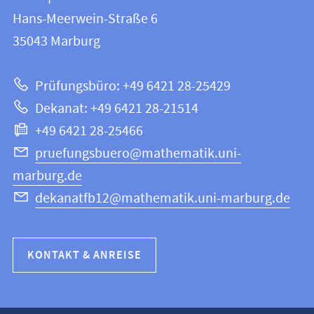
FB
und
Hans-Meerwein-Straße 6
12
Informationen
35043
Marburg
|
zur
Mathematik
Prüfungsbüro: +49 6421 28-25429
und
Website
Dekanat: +49 6421 28-21514
Informatik
+49 6421 28-25466
pruefungsbuero@mathematik.uni-
marburg.de
dekanatfb12@mathematik.uni-marburg.de
KONTAKT & ANREISE