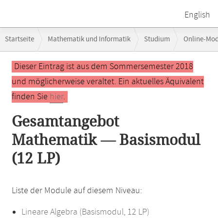
English
Breadcrumb-
Startseite
Mathematik und Informatik
Studium
Online-Mo
Navigation
Hauptinhalt
Dieser Eintrag ist aus dem Sommersemester 2018
und möglicherweise veraltet. Ein aktuelles Äquivalent
finden Sie
hier
.
Gesamtangebot
Mathematik — Basismodul
(12 LP)
Liste der Module auf diesem Niveau:
Lineare Algebra (Basismodul, 12 LP)